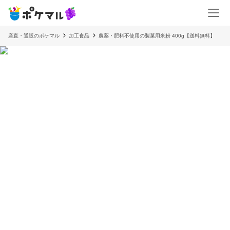
産直・通販のポケマル
加工食品
農薬・肥料不使用の製菓用米粉 400g【送料無料】