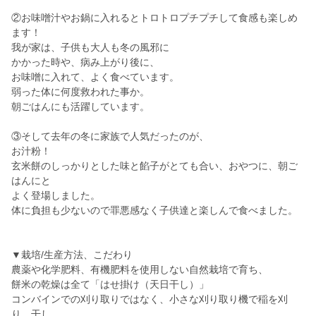
②お味噌汁やお鍋に入れるとトロトロプチプチして食感も楽しめ
ます！
我が家は、子供も大人も冬の風邪に
かかった時や、病み上がり後に、
お味噌に入れて、よく食べています。
弱った体に何度救われた事か。
朝ごはんにも活躍しています。
③そして去年の冬に家族で人気だったのが、
お汁粉！
玄米餅のしっかりとした味と餡子がとても合い、おやつに、朝ご
はんにと
よく登場しました。
体に負担も少ないので罪悪感なく子供達と楽しんで食べました。
▼栽培/生産方法、こだわり
農薬や化学肥料、有機肥料を使用しない自然栽培で育ち、
餅米の乾燥は全て「はせ掛け（天日干し）」
コンバインでの刈り取りではなく、小さな刈り取り機で稲を刈
り、干し、