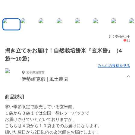
注文受付停止中
21
搗き立てをお届け！自然栽培餅米『玄米餅』（4
袋〜10袋）
みんなの投稿を見る
岩手県遠野市
伊勢崎克彦 | 風土農園
商品説明
寒い季節限定で販売している玄米餅。
１袋から３袋までは全国一律レターパックで
お届けさせていただいておりますが、
こちらは４袋から１０袋までのお届けになります。
搗いた翌日から2日以内の玄米餅をお届けします！