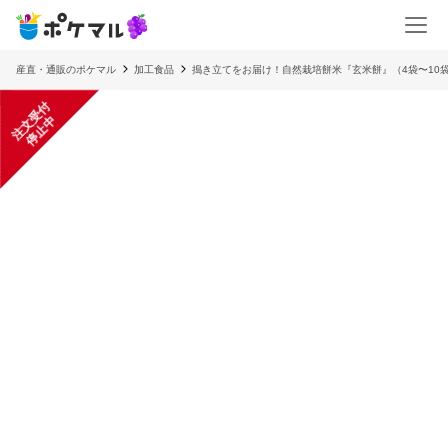
産直・通販のポケマル
加工食品
搗き立てをお届け！自然栽培餅米『玄米餅』（4袋〜10
注
文
受
付
停
止
中