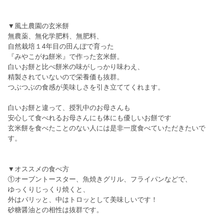
▼風土農園の玄米餅
無農薬、無化学肥料、無肥料、
自然栽培１4年目の田んぼで育った
『みやこがね餅米』で作った玄米餅。
白いお餅と比べ餅米の味がしっかり味わえ、
精製されていないので栄養価も抜群。
つぶつぶの食感が美味しさを引き立ててくれます。
白いお餅と違って、授乳中のお母さんも
安心して食べれるお母さんにも体にも優しいお餅です
玄米餅を食べたことのない人には是非一度食べていただきたいで
す。
▼オススメの食べ方
①オーブントースター、魚焼きグリル、フライパンなどで、
ゆっくりじっくり焼くと、
外はパリッと、中はトロッとして美味しいです！
砂糖醤油との相性は抜群です。