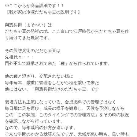
※ここからが商品詳細です！！
【我が家の冷凍だだちゃ豆の説明です】
與惣兵衛（よそべい）は
だだちゃ豆の発祥の地、ここ白山で江戸時代からだだちゃ豆を作
り続けてきた農家です。
その與惣兵衛のだだちゃ豆は
先祖代々・・・
門外不出で継承されて来た「種」から作られています。
他の種と混ざり、交配されない様に
毎年毎年、厳重に管理をしながら種を繋いで来た
他にはない、「與惣兵衛だけのだだちゃ豆」です
栽培方法も主流になっている、合成肥料での管理ではなく
毎日畑に足を運び、成長の様子を観察し、天候を予測しながら
この「この状態、このタイミングでの管理方法」をその時の状況
を確認しながら行っています。
なので、毎年栽培の仕方が違います。
そんな手間のかかる栽培方法ですが、天候が悪い時も、良い時も