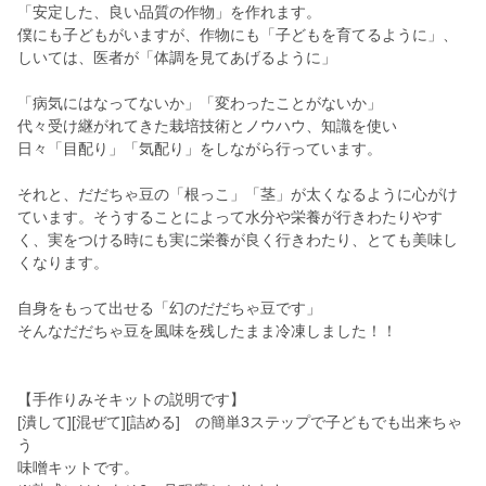
「安定した、良い品質の作物」を作れます。
僕にも子どもがいますが、作物にも「子どもを育てるように」、
しいては、医者が「体調を見てあげるように」
「病気にはなってないか」「変わったことがないか」
代々受け継がれてきた栽培技術とノウハウ、知識を使い
日々「目配り」「気配り」をしながら行っています。
それと、だだちゃ豆の「根っこ」「茎」が太くなるように心がけ
ています。そうすることによって水分や栄養が行きわたりやす
く、実をつける時にも実に栄養が良く行きわたり、とても美味し
くなります。
自身をもって出せる「幻のだだちゃ豆です」
そんなだだちゃ豆を風味を残したまま冷凍しました！！
【手作りみそキットの説明です】
[潰して][混ぜて][詰める] の簡単3ステップで子どもでも出来ちゃ
う
味噌キットです。