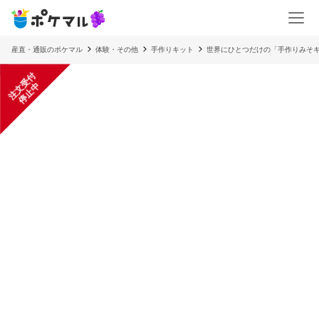
産直・通販のポケマル
体験・その他
手作りキット
世界にひとつだけの「手作りみそ
注
文
受
付
停
止
中