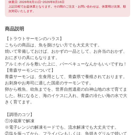
休業日: 2026年8月11日~2026年8月16日
上記日程でお盆休業となります。その間のご注文・お問い合わせは、休業明け次第、順
次対応いたします。
商品説明
【トラウトサーモンのハラス】
こちらの商品は、魚を捌けない方でも大丈夫です。
焼いて常備しておけば、おかずの一品として、お弁当のおかず、
おにぎりの具にもなります。
アルミホイルを敷いた上に、バーベキューなんかもいいですね！
【青森サーモンについて】
青森サーモンは、生食用として、青森県で養殖されております。
お刺身やお寿司に適した国産のサーモンです。
卵から稚魚、幼魚までを、世界自然遺産の白神山地の水で育てま
した。秋になると、海のイケスに入れ、青森の冷たい海の水で大
きく育てます。
【調理のコツ】
①冷蔵庫で解凍
※電子レンジの解凍モードでも、流水解凍でも大丈夫です。
②塩を振ってから、フライパンもしくは、魚焼きグリルで焼いて