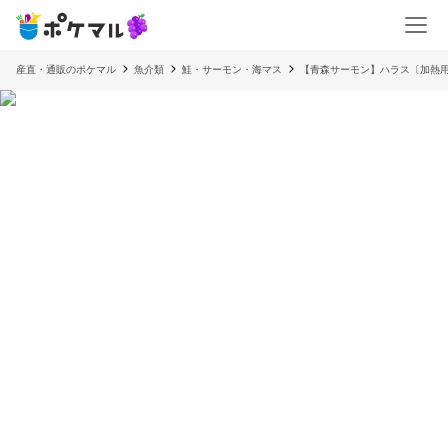
産直・通販のポケマル
魚介類
鮭・サーモン・海マス
【青森サーモン】ハラス〔加熱用〕