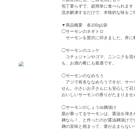
包丁要らずで、超簡単に食べられます
流水解凍するだけで、本格的な味をご
▼商品概要 各100g1袋
◯サーモンのネギトロ
サーモンを贅沢に叩きました。丼に載
◯サーモンのユッケ
コチュジャンやゴマ、ニンニクを混ぜ
も、お酒の肴にも最適です。
◯サーモンのなめろう
アジで有名ななめろうですが、サーモ
せん。小さいお子さんにも安心して召
おいしいサーモンの香りがたまりませ
◯サーモンのしょうゆ麹漬け
脂が乗ってるサーモンは、醤油を弾き
麹なら！、と作ったのが醤油麹漬けで
麹の旨味と相まって、箸が止まらない