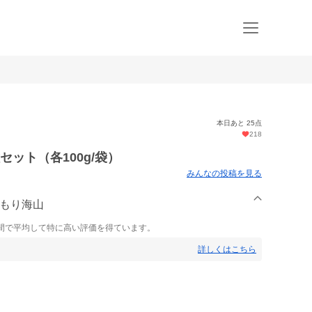
本日あと 25点
218
ット（各100g/袋）
みんなの投稿を見る
おもり海山
間で平均して特に高い評価を得ています。
詳しくはこちら