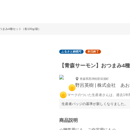
まみ4種セット（各100g/袋）
ふるさと納税可
本日終了
【青森サーモン】おつまみ4種セ
青森県西津軽郡深浦町
野呂英樹 | 株式会社 あ
マークのついた生産者さんは、過去1年
生産者バッジの基準が新しくなりました。
商品説明
☆贈答用にも、ご自宅用にも☆