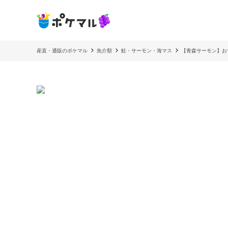
産直・通販のポケマル
魚介類
鮭・サーモン・海マス
【青森サーモン】おつ