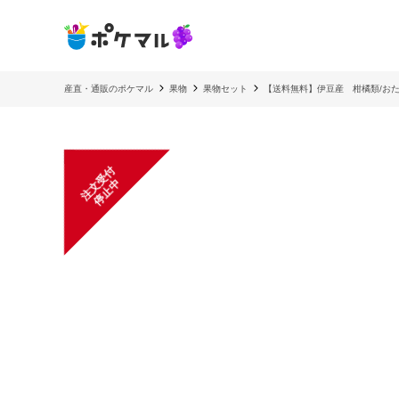
産直・通販のポケマル
果物
果物セット
【送料無料】伊豆産 柑橘類/お
注
文
受
付
停
止
中