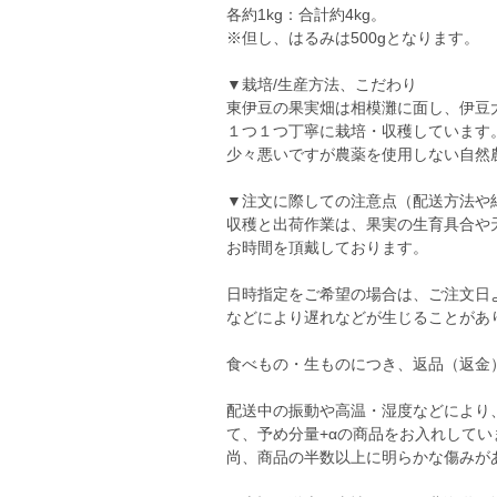
各約1kg：合計約4kg。
※但し、はるみは500gとなります。
▼栽培/生産方法、こだわり
東伊豆の果実畑は相模灘に面し、伊豆
１つ１つ丁寧に栽培・収穫しています
少々悪いですが農薬を使用しない自然
▼注文に際しての注意点（配送方法や
収穫と出荷作業は、果実の生育具合や
お時間を頂戴しております。
日時指定をご希望の場合は、ご注文日
などにより遅れなどが生じることがあ
食べもの・生ものにつき、返品（返金
配送中の振動や高温・湿度などにより
て、予め分量+αの商品をお入れして
尚、商品の半数以上に明らかな傷みが