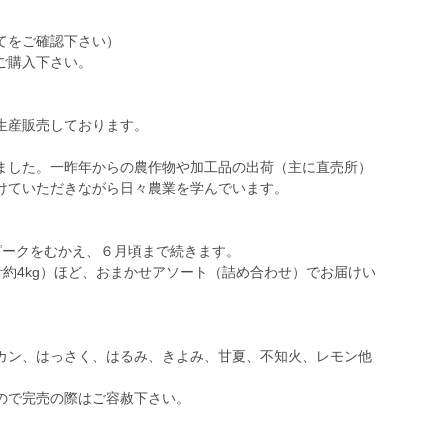
てをご確認下さい）
ご購入下さい。
生産販売しております。
ました。一昨年からの農作物や加工品の出荷（主に直売所）
けていただきながら日々農業を学んでいます。
ピークをむかえ、６月頃まで続きます。
計約4kg）ほど、おまかせアソート（詰め合わせ）でお届けい
カン、はっさく、はるみ、きよみ、甘夏、不知火、レモン他
ので完売の際はご容赦下さい。