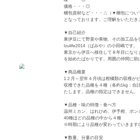
価格・・・◎
梱包資材など・・・△（▼梱包につい
となっております。ご理解をいただき
▼自己紹介
東伊豆にて野菜や果物、その加工品を
Izulife2014（ばみや）の小田嶋です。
東京から伊豆へ移住して８年目になり
を始めたばかりです。周囲の仲間に助
▼商品概要
1２月～翌年４月頃は柑橘類の収穫が
収穫できた品種を４種（各約1kg：合
たします。品種の指定はできません。
▼品種・味の特徴・食べ方
温州ミカン、はれひめ、伊予柑、ポン
40種ほどの品種の中から４種
※時期により品種が変わっていきます
▼数量、分量の目安