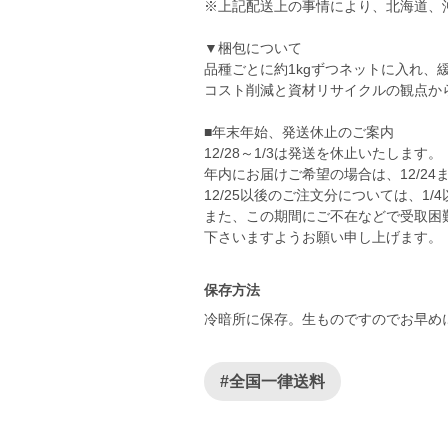
※上記配送上の事情により、北海道、
▼梱包について
品種ごとに約1kgずつネットに入れ
コスト削減と資材リサイクルの観点か
■年末年始、発送休止のご案内
12/28～1/3は発送を休止いたします。
年内にお届けご希望の場合は、12/24
12/25以後のご注文分については、1
また、この期間にご不在などで受取困難
保存方法
冷暗所に保存。生ものですのでお早め
#全国一律送料