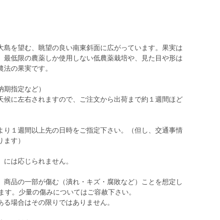
大島を望む、眺望の良い南東斜面に広がっています。果実は
。最低限の農薬しか使用しない低農薬栽培や、見た目や形は
農法の果実です。
納期指定など）
天候に左右されますので、ご注文から出荷まで約１週間ほど
より１週間以上先の日時をご指定下さい。（但し、交通事情
ります）
）には応じられません。
、商品の一部が傷む（潰れ・キズ・腐敗など）ことを想定し
います。少量の傷みについてはご容赦下さい。
ある場合はその限りではありません。