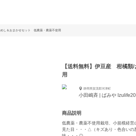
ためし＆おまかせセット 低農薬・農薬不使用
【送料無料】伊豆産 柑橘類
用
静岡県賀茂郡河津町
小田嶋斉 | ばみや Izulife20
商品説明
低農薬・農薬不使用栽培、小規模経営
見た目・・・△（キズあり・色合いの
味・・・◎