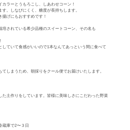
イカラーとうもろこし、しあわせコーン！
ます。しなびにくく、糖度が長持ちします。
き揚げにもおすすめです！
栽培されている希少品種のスイートコーン、その名も
！
としていて食感がいいので1本なんてあっという間に食べて
ちてしまうため、朝採りをクール便でお届けいたします。
した土作りをしています。皆様に美味しさにこだわった野菜
冷蔵庫で2〜３日