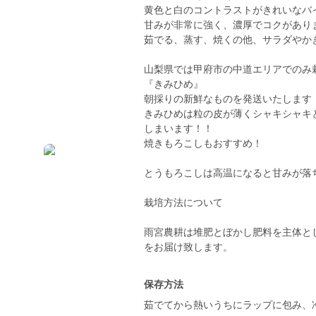
黄色と白のコントラストがきれいなバ
甘みが非常に強く、濃厚でコクがあり
茹でる、蒸す、焼くの他、サラダやか
山梨県では甲府市の中道エリアでのみ
『きみひめ』
朝採りの新鮮なものを発送いたします
きみひめは粒の皮が薄くシャキシャキ
しまいます！！
焼きもろこしもおすすめ！
とうもろこしは高温になると甘みが落
栽培方法について
雨宮農耕は堆肥とぼかし肥料を主体と
をお届け致します。
保存方法
茹でてから熱いうちにラップに包み、