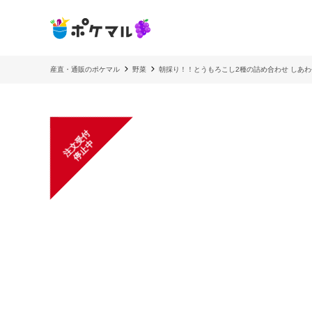
産直・通販のポケマル
野菜
朝採り！！とうもろこし2種の詰め合わせ しあ
注
文
受
付
停
止
中