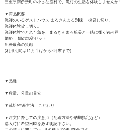
三重県南伊勢町の小さな漁村で、漁村の生活を体験しませんか‼️
▼商品概要
漁師のいるゲストハウス まるきんまる別棟 一棟貸し切り。
漁師体験貸し切り。
漁師体験でとれた魚を、まるきんまる船長と一緒に捌く独占券
鯛めし 鯛の塩釜セット
船長最高の笑顔
(利用期間は11月半ばから8月末まで)
▼品種・
▼数量、分量の目安
▼栽培/生産方法、こだわり
▼注文に際しての注意点（配送方法や納期指定など）
購入時に希望日時を必ず明記下さい。
この商品に関しては、5名様まで利用料金です。