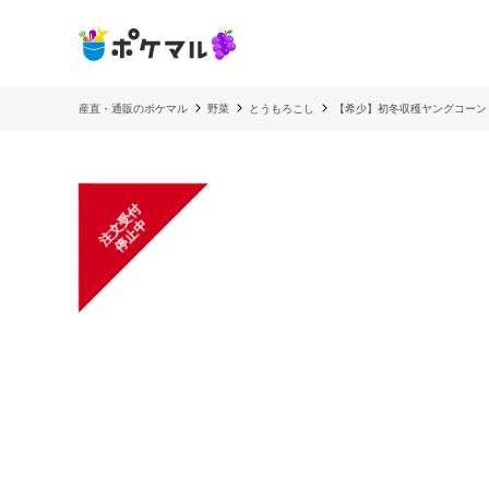
産直・通販のポケマル
野菜
とうもろこし
【希少】初冬収穫ヤングコーン 1
注
文
受
付
停
止
中