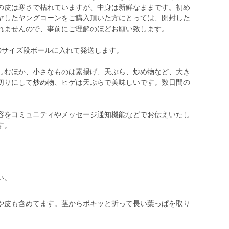
の皮は寒さで枯れていますが、中身は新鮮なままです。初め
ヤしたヤングコーンをご購入頂いた方にとっては、開封した
れませんので、事前にご理解のほどお願い致します。
60サイズ段ボールに入れて発送します。
しむほか、小さなものは素揚げ、天ぷら、炒め物など、大き
切りにして炒め物、ヒゲは天ぷらで美味しいです。数日間の
容をコミュニティやメッセージ通知機能などでお伝えいたし
す。
い。
や皮も含めてます。茎からポキッと折って長い葉っぱを取り