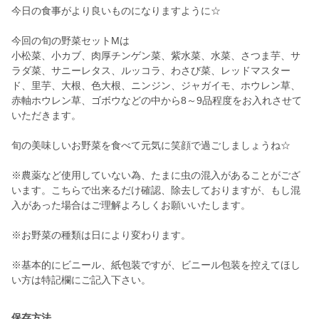
今日の食事がより良いものになりますように☆
今回の旬の野菜セットMは
小松菜、小カブ、肉厚チンゲン菜、紫水菜、水菜、さつま芋、サ
ラダ菜、サニーレタス、ルッコラ、わさび菜、レッドマスター
ド、里芋、大根、色大根、ニンジン、ジャガイモ、ホウレン草、
赤軸ホウレン草、ゴボウなどの中から8～9品程度をお入れさせて
いただきます。
旬の美味しいお野菜を食べて元気に笑顔で過ごしましょうね☆
※農薬など使用していない為、たまに虫の混入があることがござ
います。こちらで出来るだけ確認、除去しておりますが、もし混
入があった場合はご理解よろしくお願いいたします。
※お野菜の種類は日により変わります。
※基本的にビニール、紙包装ですが、ビニール包装を控えてほし
い方は特記欄にご記入下さい。
保存方法