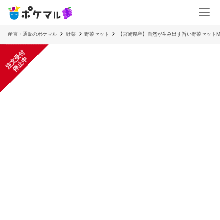
産直・通販のポケマル
野菜
野菜セット
【宮崎県産】自然が生み出す旨い野菜セットM
注
文
受
付
停
止
中