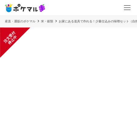
産直・通販のポケマル
米・穀類
お家にある道具で作れる！少量仕込みの味噌セット（自
注
文
受
付
停
止
中