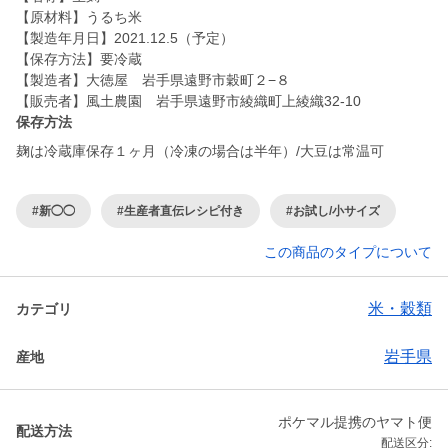
【原材料】うるち米
【製造年月日】2021.12.5（予定）
【保存方法】要冷蔵
【製造者】大徳屋 岩手県遠野市穀町２−８
【販売者】風土農園 岩手県遠野市綾織町上綾織32-10
保存方法
麹は冷蔵庫保存１ヶ月（冷凍の場合は半年）/大豆は常温可
#新◯◯
#生産者直伝レシピ付き
#お試し/小サイズ
この商品のタイプについて
米・穀類
カテゴリ
岩手県
産地
ポケマル提携のヤマト便
配送方法
配送区分: