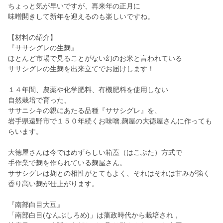
ちょっと気が早いですが、再来年の正月に
味噌開きして新年を迎えるのも楽しいですね。
【材料の紹介】
『ササシグレの生麹』
ほとんど市場で見ることがない幻のお米と言われている
ササシグレの生麹を出来立てでお届けします！
１４年間、農薬や化学肥料、有機肥料を使用しない
自然栽培で育った、
ササニシキの親にあたる品種『ササシグレ』を、
岩手県遠野市で１５０年続くお味噌.麹屋の大徳屋さんに作っても
らいます。
大徳屋さんは今ではめずらしい箱蓋（はこぶた）方式で
手作業で麹を作られている麹屋さん。
ササシグレは麹との相性がとてもよく、それはそれは甘みが強く
香り高い麹が仕上がります。
『南部白目大豆』
「南部白目(なんぶしろめ)」は藩政時代から栽培され，