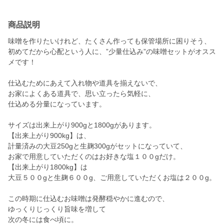
商品説明
味噌を作りたいけれど、たくさん作っても保管場所に困りそう、
初めてだから心配という人に、”少量仕込み”の味噌セットがオスス
メです！
仕込むためにあえて入れ物や道具を揃えないで、
お家によくある道具で、思い立ったら気軽に、
仕込める分量になっています。
サイズは出来上がり900gと1800gがあります。
【出来上がり900kg】は、
計量済みの大豆250gと生麹300gがセットになっていて、
お家で用意していただくのはお好きな塩１００gだけ。
【出来上がり1800kg】は
大豆５００gと生麹６００g、ご用意していただくお塩は２００g。
この時期に仕込むお味噌は発酵穏やかに進むので、
ゆっくりじっくり旨味を増して
次の冬には食べ頃に。