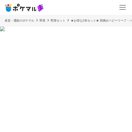
産直・通販のポケマル
野菜
野菜セット
★お得な2倍セット★ 朝摘みベビーリーフ・ハ