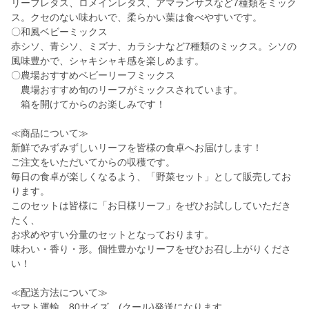
リーフレタス、ロメインレタス、アマランサスなど7種類をミック
ス。クセのない味わいで、柔らかい葉は食べやすいです。
〇和風ベビーミックス
赤シソ、青シソ、ミズナ、カラシナなど7種類のミックス。シソの
風味豊かで、シャキシャキ感を楽しめます。
〇農場おすすめベビーリーフミックス
農場おすすめ旬のリーフがミックスされています。
箱を開けてからのお楽しみです！
≪商品について≫
新鮮でみずみずしいリーフを皆様の食卓へお届けします！
ご注文をいただいてからの収穫です。
毎日の食卓が楽しくなるよう、「野菜セット」として販売してお
ります。
このセットは皆様に「お日様リーフ」をぜひお試ししていただき
たく、
お求めやすい分量のセットとなっております。
味わい・香り・形。個性豊かなリーフをぜひお召し上がりくださ
い！
≪配送方法について≫
ヤマト運輸 80サイズ (クール)発送になります。