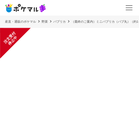
産直・通販のポケマル
野菜
パプリカ
（最終のご案内）ミニパプリカ（パプ丸）（約1
注
文
受
付
停
止
中