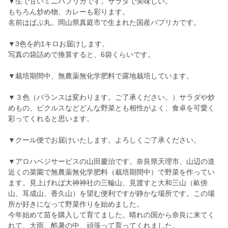
▼生で甘いミニパプリカです。サラダで美味しい。
もちろん炒め物、カレーも彩ります。
名前はぱぷ丸。岡山県真庭市で生まれた国産パプリカです。
▼3色を約1キロお届けします。
写真の袋詰めで換算すると、6袋くらいです。
▼栽培期間中、無農薬無化学肥料で露地栽培しています。
▼３色（バランスは変わります。ご了承ください。）サラダや炒
めもの、ピクルスなどどんな野菜とも相性がよく、食卓を可愛く
彩ってくれると思います。
▼クール便でお届けいたします。よろしくご了承ください。
▼アロハベジサービスの山田慶治です。奈良県天理市、山辺の道
近くの菜園で無農薬無化学肥料（栽培期間中）で野菜を作ってい
ます。見上げれば大神神社の三輪山、見渡すと大和三山（畝傍
山、耳成山、香久山）を望む便利ですが静かな場所です。この場
所が好きになって野菜作りを始めました。
今年始めて苗を購入して育てました。晴れの国から奈良に来てく
れて、大雨、酷暑の中、頑張って育ってくれました。