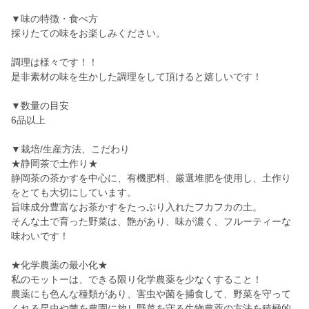
▼味の特徴・食べ方
採りたての味をお楽しみください。
調理は様々です！！
是非素材の味を生かした調理をして頂けると嬉しいです！
▼数量の目安
6品以上
▼栽培/生産方法、こだわり
★静岡茶で土作り★
静岡茶の茶かすを中心に、有機肥料、厳選堆肥を使用し、土作り
をとても大切にしています。
旨味成分豊富なお茶かすをたっぷり入れたフカフカの土。
そんな土で育った野菜は、艶があり、味が濃く、フルーティーな
味わいです！
★化学農薬の最小化★
私のモットーは、できる限り化学農薬を少なくすること！
農薬にも色んな種類があり、害虫や菌を捕食して、野菜を守って
くれる昆虫や菌を農園に放し野菜を守る生物農薬の方法を積極的