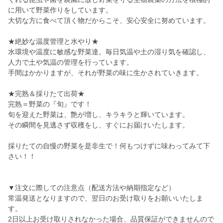
に用いて野菜作りをしています。
大切な方に食べて頂く物だからこそ、安心安全に努めています。
★絶妙な温度管理と水やり★
水環境や温度に敏感な野菜達。毎日気温や土の湿り気を確認し、
人力で土や気温の管理を行っています。
手間はかかりますが、それが野菜の味に生かされていきます。
★完熟＆採りたて出荷★
完熟＝野菜の『旬』です！
旬を迎えた野菜は、艶が増し、キラキラと輝いています。
その瞬間を見逃さず収穫をし、すぐにお届けいたします。
採りたての自慢の野菜を是非生で！何もつけずに味わってみて下
さい！！
▼注文に際しての注意点（配送方法や納期指定など）
常温発送となりますので、翌日のお受け取りをお願いいたしま
す。
2日以上お受け取りされなかった場合、品質保証ができませんので