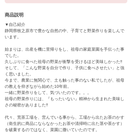
商品説明
▼自己紹介
静岡県牧之原市で豊かな自然の中、子育てと野菜作りを楽しんで
います。
始まりは、出産を機に里帰りをし、祖母の家庭菜園を手伝った事
でした。
久しぶりに食べた祖母の野菜が衝撃を受けるほど美味しかった‼
そして、「こんな野菜を自分で作り、子供に食べさせたい」と強
く思いました。
今まで、農業に無関心で、土も触った事のない私でしたが、祖母
の教えを仰ぎながら始めた10年前。
一緒に野菜作りをして、気づいたのです。。。
祖母の野菜作りには、『もったいない』精神から生まれた美味し
さの秘密がありました‼
代々、荒茶工場を、営んでいる事から、工場から出たお茶のかす
（衛生的に商品にならなかったお茶や清掃時に出た茎や茶かす）
を破棄するのではなく、菜園に撒いていたのです。