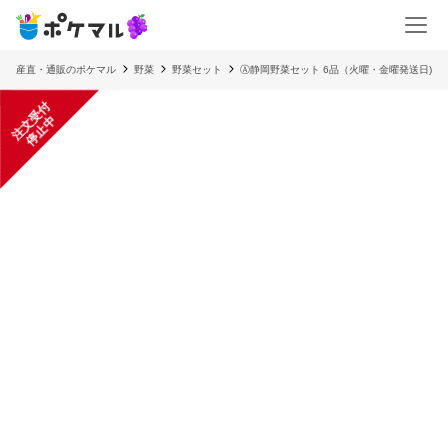
産直・通販のポケマル
野菜
野菜セット
Ⓐ静岡野菜セット 6品（火曜・金曜発送日)
注
文
受
付
停
止
中