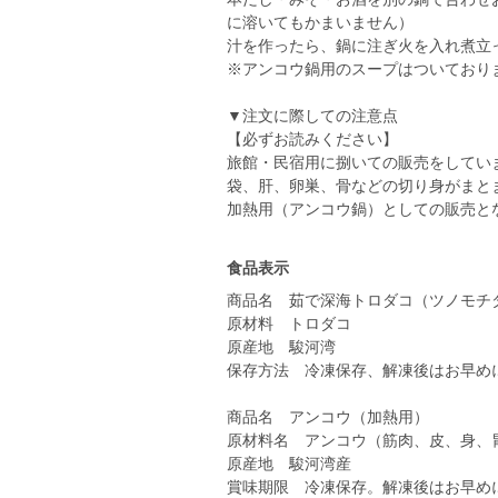
に溶いてもかまいません）
汁を作ったら、鍋に注ぎ火を入れ煮立
※アンコウ鍋用のスープはついており
▼注文に際しての注意点
【必ずお読みください】
旅館・民宿用に捌いての販売をしてい
袋、肝、卵巣、骨などの切り身がまと
加熱用（アンコウ鍋）としての販売と
食品表示
商品名 茹で深海トロダコ（ツノモチ
原材料 トロダコ
原産地 駿河湾
保存方法 冷凍保存、解凍後はお早め
商品名 アンコウ（加熱用）
原材料名 アンコウ（筋肉、皮、身、
原産地 駿河湾産
賞味期限 冷凍保存。解凍後はお早め