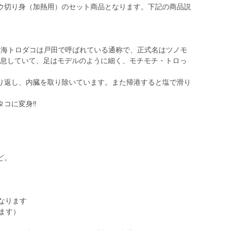
ウ切り身（加熱用）のセット商品となります。下記の商品説
深海トロダコは戸田で呼ばれている通称で、正式名はツノモ
に棲息していて、足はモデルのように細く、モチモチ・トロっ
り返し、内臓を取り除いています。また帰港すると塩で滑り
。
コに変身‼️
ど。
なります
ります）