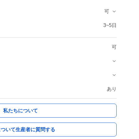
可
3~5日
可
あり
私たちについて
について生産者に質問する