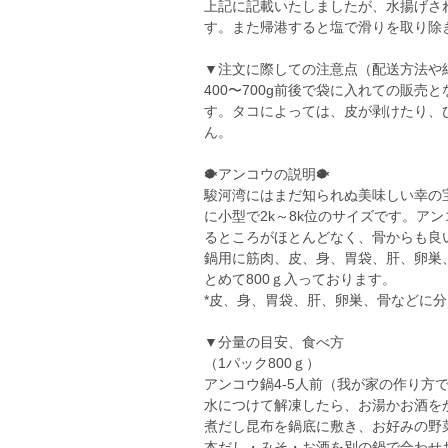
上記に記載いたしましたが、水揚げさ
す。また帰港すると塩で滑りを取り除
▼注文に際しての注意点（配送方法や
400〜700g前後で袋に入れての販
す。タコによっては、皮が剥けたり、
ん。
🐡アンコウの説明🐡
駿河湾にはまだ知られぬ美味しい幸の
に小型で2k～8k位のサイズです。ア
るところがほとんどなく、骨からも良
鍋用に筋肉、皮、身、胃袋、肝、卵巣
とめて800ｇ入っております。
*皮、身、胃袋、肝、卵巣、骨などに
▼分量の目安、食べ方
（1パック800ｇ）
アンコウ鍋4-5人前（我が家の作り方
水につけて解凍したら、お湯かお酒を
煮だし昆布を鍋底に敷き、お好みの野
本だし・みそ・お酒を別の鍋で合わせ