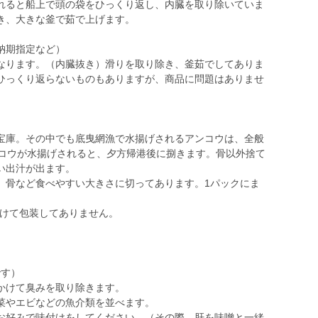
れると船上で頭の袋をひっくり返し、内臓を取り除いていま
き、大きな釜で茹で上げます。
納期指定など）
売となります。（内臓抜き）滑りを取り除き、釜茹でしてありま
ひっくり返らないものもありますが、商品に問題はありませ
宝庫。その中でも底曳網漁で水揚げされるアンコウは、全般
ンコウが水揚げされると、夕方帰港後に捌きます。骨以外捨て
い出汁が出ます。
、骨など食べやすい大きさに切ってあります。1パックにま
分けて包装してありません。
です）
かけて臭みを取り除きます。
菜やエビなどの魚介類を並べます。
お好みで味付けをしてください。（その際、肝を味噌と一緒