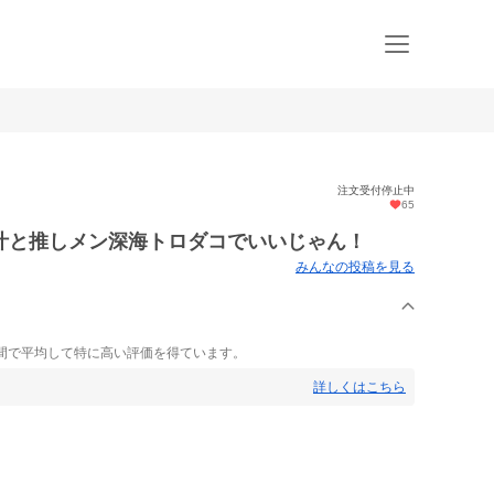
注文受付停止中
65
汁と推しメン深海トロダコでいいじゃん！
みんなの投稿を見る
間で平均して特に高い評価を得ています。
詳しくはこちら