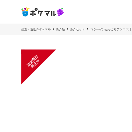
産直・通販のポケマル
魚介類
魚介セット
コラーゲンたっぷりアンコウ汁
注
文
受
付
停
止
中