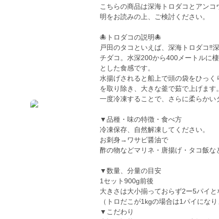
こちらの商品は深海トロダコとアンコ
明をお読みの上、ご検討ください。
🐙トロダコの説明🐙
戸田のタコといえば、深海トロダコ‼️
チダコ。水深200から400メートル
とした食感です。
水揚げされると船上で頭の袋をひっく
を取り除き、大きな釜で茹で上げます
一度冷凍することで、さらに柔らかいタ
▼品種・味の特徴・食べ方
冷凍保存、自然解凍してください。
お刺身→ワサビ醤油で
酢の物などマリネ・唐揚げ・タコ飯な
▼数量、分量の目安
1セット900g前後
大きさは大小揃っておらず2ー5パイと
（トロだこが1kgの場合は1パイにな
▼こだわり