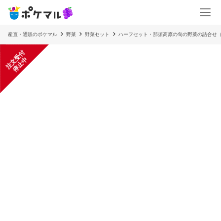
産直・通販のポケマル
野菜
野菜セット
ハーフセット・那須高原の旬の野菜の詰合せ（
注
文
受
付
停
止
中