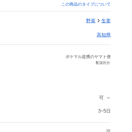
この商品のタイプについて
野菜
生姜
高知県
ポケマル提携のヤマト便
配送区分:
可
3~5日
可