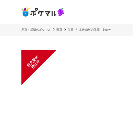
産直・通販のポケマル
野菜
生姜
土佐山村の生姜 1kg〜
注
文
受
付
停
止
中