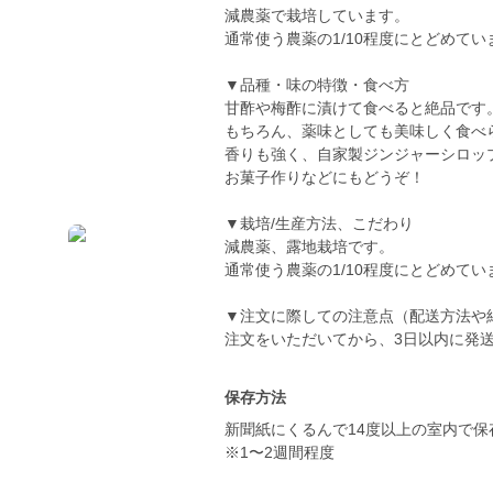
減農薬で栽培しています。
通常使う農薬の1/10程度にとどめてい
▼品種・味の特徴・食べ方
甘酢や梅酢に漬けて食べると絶品です
もちろん、薬味としても美味しく食べ
香りも強く、自家製ジンジャーシロッ
お菓子作りなどにもどうぞ！
▼栽培/生産方法、こだわり
減農薬、露地栽培です。
通常使う農薬の1/10程度にとどめてい
▼注文に際しての注意点（配送方法や
注文をいただいてから、3日以内に発
保存方法
新聞紙にくるんで14度以上の室内で保
※1〜2週間程度