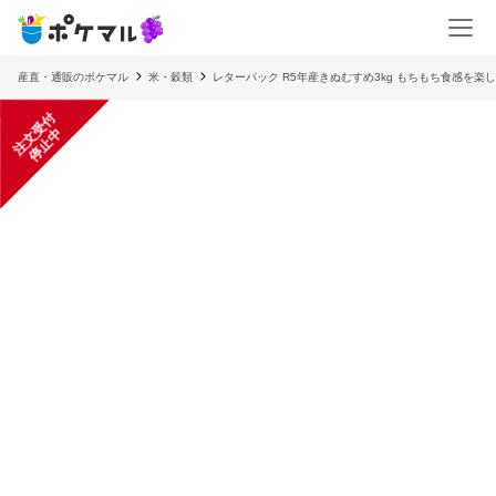
産直・通販のポケマル
米・穀類
レターパック R5年産きぬむすめ3kg もちもち食感を楽
注
文
受
付
停
止
中