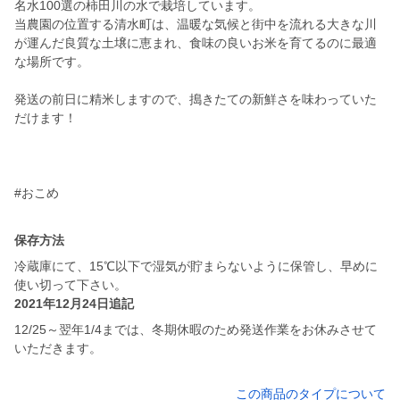
名水100選の柿田川の水で栽培しています。
当農園の位置する清水町は、温暖な気候と街中を流れる大きな川
が運んだ良質な土壌に恵まれ、食味の良いお米を育てるのに最適
な場所です。
発送の前日に精米しますので、搗きたての新鮮さを味わっていた
だけます！
#おこめ
保存方法
冷蔵庫にて、15℃以下で湿気が貯まらないように保管し、早めに
使い切って下さい。
2021年12月24日追記
12/25～翌年1/4までは、冬期休暇のため発送作業をお休みさせて
いただきます。
この商品のタイプについて