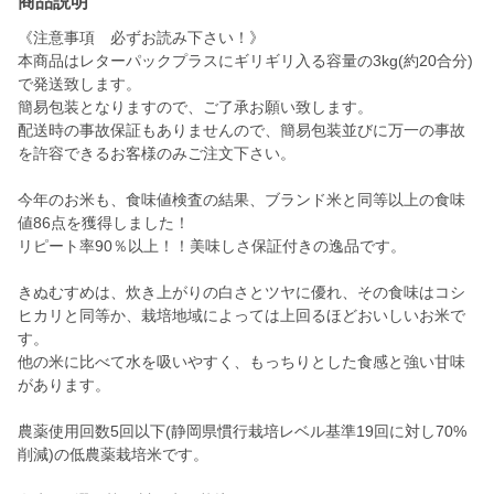
商品説明
《注意事項 必ずお読み下さい！》
本商品はレターパックプラスにギリギリ入る容量の3kg(約20合分)
で発送致します。
簡易包装となりますので、ご了承お願い致します。
配送時の事故保証もありませんので、簡易包装並びに万一の事故
を許容できるお客様のみご注文下さい。
今年のお米も、食味値検査の結果、ブランド米と同等以上の食味
値86点を獲得しました！
リピート率90％以上！！美味しさ保証付きの逸品です。
きぬむすめは、炊き上がりの白さとツヤに優れ、その食味はコシ
ヒカリと同等か、栽培地域によっては上回るほどおいしいお米で
す。
他の米に比べて水を吸いやすく、もっちりとした食感と強い甘味
があります。
農薬使用回数5回以下(静岡県慣行栽培レベル基準19回に対し70%
削減)の低農薬栽培米です。