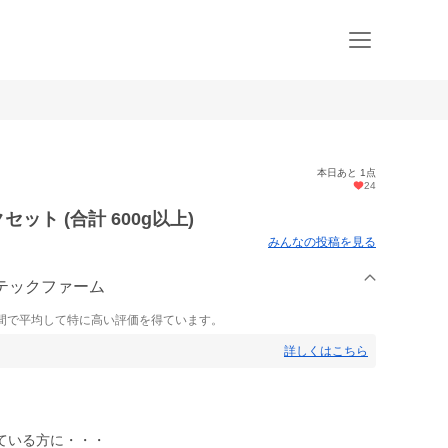
本日あと 1点
24
ット (合計 600g以上)
みんなの投稿を見る
ンテックファーム
間で平均して特に高い評価を得ています。
詳しくはこちら
ている方に・・・