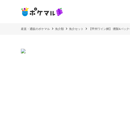
産直・通販のポケマル
魚介類
魚介セット
【甲州ワイン鱒】 燻製4パックセッ