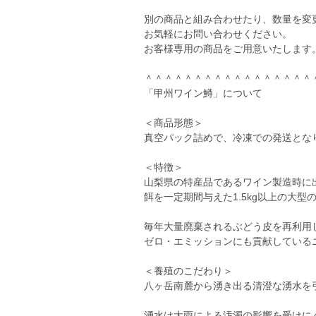
別の商品と組み合わせたり、数量を変
お気軽にお問い合わせください。
お客様専用の商品をご用意いたします
＾＾＾＾＾＾＾＾＾＾＾＾＾＾＾＾＾
「甲州ワイン鱒」について
＜商品形態＞
真空パック詰めで、冷凍での発送とな
＜特徴＞
山梨県の特産品であるワイン製造時に
餌を一定期間与えた1.5kg以上の大
毎年大量廃棄されるぶどう皮を再利用
ゼロ・エミッションにも貢献している
＜養殖のこだわり＞
八ヶ岳南麓から湧き出る清澄な湧水を
湧水は大雨による汚濁の影響を受けに