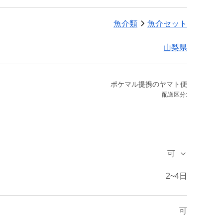
魚介類
魚介セット
山梨県
ポケマル提携のヤマト便
配送区分:
可
2~4日
可