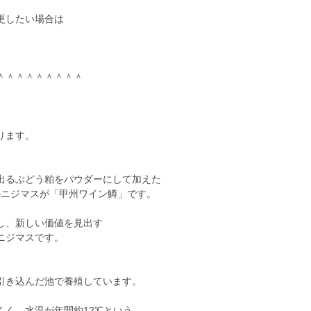
更したい場合は
。
＾＾＾＾＾＾＾＾＾
ります。
出るぶどう粕をパウダーにして加えた
型のニジマスが「甲州ワイン鱒」です。
し、新しい価値を見出す
ニジマスです。
引き込んだ池で養殖しています。
くく、水温が年間約12℃という