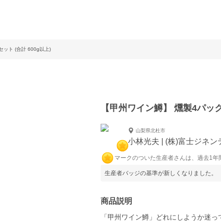
ト (合計 600g以上)
【甲州ワイン鱒】 燻製4パックセ
山梨県北杜市
小林光夫 | (株)富士ジネ
マークのついた生産者さんは、過去1年
生産者バッジの基準が新しくなりました。
商品説明
「甲州ワイン鱒」どれにしようか迷っ