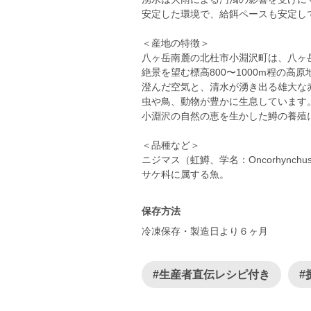
安定した環境で、給餌ペースも安定し
＜産地の特徴＞
八ヶ岳南麓の北杜市小淵沢町は、八ヶ
絶景を望む標高800〜1000m程の高
澄んだ空気と、清水が湧き出る雄大な
虫や鳥、動物が豊かに生息しています
小淵沢の自然の恵を生かした鱒の養殖
＜品種など＞
ニジマス（虹鱒、学名：Oncorhynchus m
保存方法
冷凍保存・製造日より６ヶ月
#生産者直伝レシピ付き
#