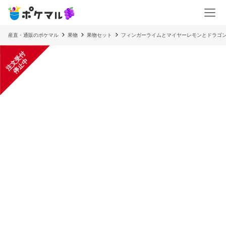
産直・通販のポケマル
果物
果物セット
フィンガーライムとマイヤーレモンとドラゴ
注
文
受
付
停
止
中