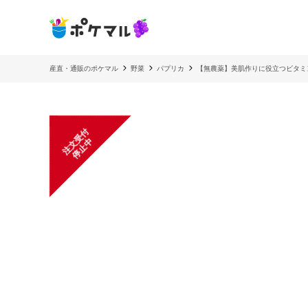
産直・通販のポケマル
野菜
パプリカ
【無農薬】美肌作りに役立つビタミ
注
文
受
付
停
止
中