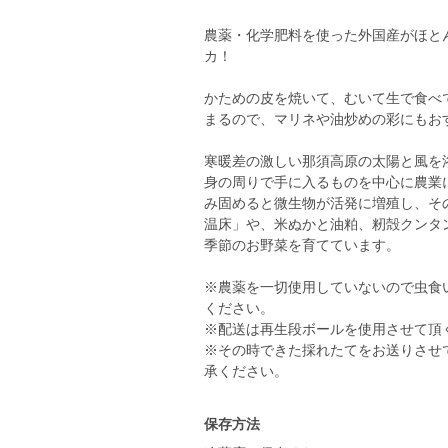
農薬・化学肥料を使った外国産がほと
カ！
かための皮を焼いて、むいて生で食べ
まるので、マリネや油炒めの彩にもお
寒暖差の激しい那須高原の太陽と風を
身の周りで手に入るものを中心に農業
み固めると微生物が活発に増殖し、そ
温床」や、米ぬかと油粕、籾殻クンタ
季節のお野菜を育てています。
※農薬を一切使用していないので虫食
ください。
※配送は再生段ボールを使用させて頂
※その時できた採れたてをお送りさせ
承ください。
保存方法