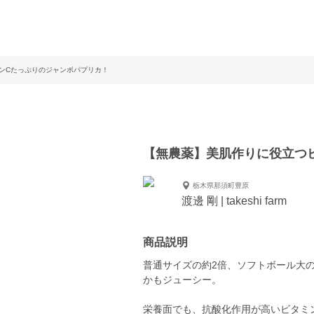
ンCたっぷりのジャンボパプリカ！
【無農薬】美肌作りに役立つ
栃木県那須町豊原
渡邊 剛 | takeshi farm
商品説明
普通サイズの約2倍、ソフトボール大
かもジューシー。
栄養面でも、抗酸化作用が高いビタミ