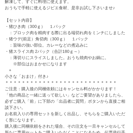
解凍して、すぐに料理に使えます。
おうちで手軽に使えるジビエ食材、是非お試し下さいませ♪
【セット内容】
・猪ひき肉（300ｇ） １パック
：ブロック肉を精肉する際に出る端切れ肉をミンチにしました
・猪ウデ(前足）角切肉（300ｇ） １パック
：旨味の強い部位。カレーなどの煮込みに
・猪スライス肉 2パック（合計180ｇ～）
：薄切りにスライスしました。おうち焼肉やお鍋に。
※部位はおまかせになります
+
小さな「おまけ」付き♪
＊＊＊＊＊＊＊＊＊＊＊＊＊＊＊＊＊＊＊＊＊＊＊＊＊＊＊
ご注意：購入後の同梱依頼にはキャンセル料がかかります！
「他の商品と一緒に送って欲しい」などご要望がありましたら、
必ずご購入「前」に下部の「出品者に質問」ボタンから直接ご相
談下さい。
お名前入りの専用セットを新しく出品し、そちらをご購入いただ
く形になります。
購入後に同梱依頼をされた場合、その注文を一旦キャンセルして
新たに専用セットをご購入いただくことになるため、伝票発行手