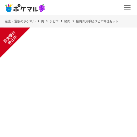
産直・通販のポケマル
肉
ジビエ
猪肉
猪肉のお手軽ジビエ料理セット
注
文
受
付
停
止
中