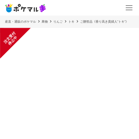
産直・通販のポケマル
果物
りんご
トキ
ご贈答品《香り高き貴婦人”トキ”》
注
文
受
付
停
止
中