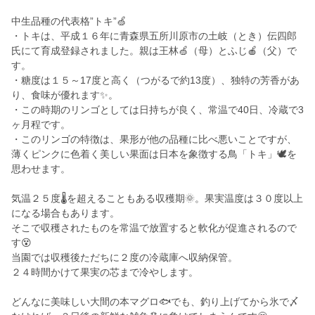
中生品種の代表格”トキ”🍏
・トキは、平成１６年に青森県五所川原市の土岐（とき）伝四郎
氏にて育成登録されました。親は王林🍏（母）とふじ🍎（父）で
す。
・糖度は１５～17度と高く（つがるで約13度）、独特の芳香があ
り、食味が優れます✨。
・この時期のリンゴとしては日持ちが良く、常温で40日、冷蔵で3
ヶ月程です。
・このリンゴの特徴は、果形が他の品種に比べ悪いことですが、
薄くピンクに色着く美しい果面は日本を象徴する鳥「トキ」🕊️を
思わせます。
気温２５度🌡️を超えることもある収穫期🌞。果実温度は３０度以上
になる場合もあります。
そこで収穫されたものを常温で放置すると軟化が促進されるので
す😵
当園では収穫後ただちに２度の冷蔵庫へ収納保管。
２４時間かけて果実の芯まで冷やします。
どんなに美味しい大間の本マグロ🐟でも、釣り上げてから氷で〆