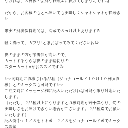
なければ、３日後の新鮮な雑魚🦑に負けてしまうんです🤔
だから、お客様のもとへ届いても美味しくシャキシャキが長続き
✨
果実の鮮度保持期間は、冷蔵で３ヵ月以上あります💪
軽く洗って、ガブリ‼️とほおばってみてくださいね😋
皮のままの方が栄養価が高いので、
カットするならば皮のまま輪切りの
スターカット⭐️がおススメです👍
✨✨同時期に収穫される品種（ジョナゴールド１０月１０日頃収
穫）とのミックスも可能です✨✨
ご注文時にメッセージ欄に記入いただければ可能な限り対応いた
します。
（ただし、２品種以上になりますと収穫時期が若干異なり、旬の
美味しさをお届けできない場合がございます。２品種迄でお願い
いたします）
記入例①：１／３をトキ🍏 ２／３をジョナゴールド🍎でミック
ス希望