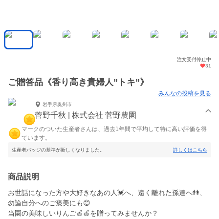
注文受付停止中
31
ご贈答品《香り高き貴婦人”トキ”》
みんなの投稿を見る
岩手県奥州市
菅野千秋 | 株式会社 菅野農園
マークのついた生産者さんは、過去1年間で平均して特に高い評価を得
ています。
生産者バッジの基準が新しくなりました。
詳しくはこちら
商品説明
お世話になった方や大好きなあの人💓へ、遠く離れた孫達へ👫、
勿論自分へのご褒美にも😊
当園の美味しいりんご🍎🍏を贈ってみませんか？