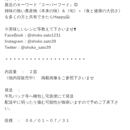
最近のキーワード『スーパーフード』😍
雑味の無い農産物《本来の味》＆《旬》＋《食と健康の大切さ》
を多くの方と共有できたらHappy🤗
※美味しいレシピ等教えて下さいませ❣️
FaceBook：@shoko.sato1231
Instagram：@shoko.sato39
Twitter：@shoko_sato39
＊＊＊＊＊＊＊＊＊＊＊＊＊＊＊＊＊＊＊＊
内容量 ： ２苗
《他内容販売中》 掲載画像をご参照下さいませ
発送 ：
牛乳パック等へ梱包し宅急便にて発送
配送中に弱ったり傷む可能性が御座いますので予めご了承下さ
い。
収穫 ： ０６／０１～０７／３１