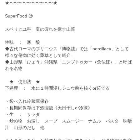
★〜〜〜〜〜〜〜〜〜〜★
SuperFood 😍
スベリヒユ科 夏の疲れを癒す山菜
性味 ： 寒 酸
◆古代ローマのプリニウス『博物誌』では「porcillaca」として
様々な傷病に効く薬草として紹介
◆山形県「ひょう」沖縄県「ニンブトゥカー（念仏鉦）」と呼ば
れる名物
★ 使用法 ★
下処理 ： 水に１時間浸しシュウ酸を抜くor茹でる
・袋へ入れ冷蔵庫保存
・長期間保存は下処理後《天日干しor冷凍》
・生 ： サラダ
・炒め物 お浸し スープ スムージー ナムル パスタ 味噌
汁 山形のだし 他