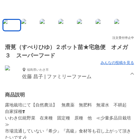
注文受付停止中
滑莧（すべりひゆ）２ポット苗★宅急便 オメガ
３ スーパーフード
みんなの投稿を見る
福島県いわき市
佐藤 昌子 | ファミリーファーム
商品説明
露地栽培にて【自然農法】 無農薬 無肥料 無灌水 不耕起
自家採種❣️
いわき伝統野菜 在来種 固定種 原種 他 ≪少量多品目栽培
≫
市場流通していない『希少』『高級』食材等も召し上がって頂き
たいです🎶