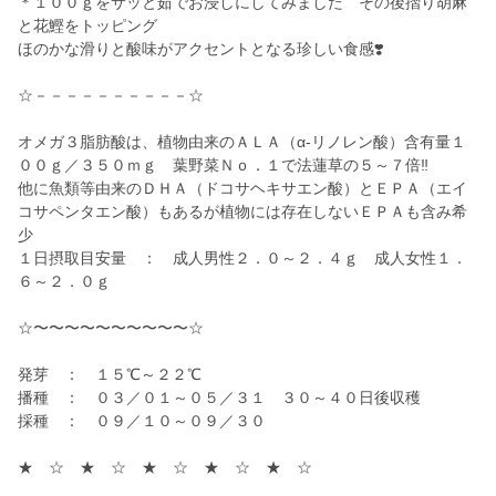
＊１００ｇをサッと茹でお浸しにしてみました その後摺り胡麻
と花鰹をトッピング
ほのかな滑りと酸味がアクセントとなる珍しい食感❣️
☆－－－－－－－－－－☆
オメガ３脂肪酸は、植物由来のＡＬＡ（α-リノレン酸）含有量１
００ｇ／３５０ｍｇ 葉野菜Ｎｏ．１で法蓮草の５～７倍‼️
他に魚類等由来のＤＨＡ（ドコサヘキサエン酸）とＥＰＡ（エイ
コサペンタエン酸）もあるが植物には存在しないＥＰＡも含み希
少
１日摂取目安量 ： 成人男性２．０～２．４ｇ 成人女性１．
６～２．０ｇ
☆〜〜〜〜〜〜〜〜〜〜☆
発芽 ： １５℃～２２℃
播種 ： ０３／０１～０５／３１ ３０～４０日後収穫
採種 ： ０９／１０～０９／３０
★ ☆ ★ ☆ ★ ☆ ★ ☆ ★ ☆