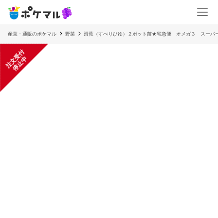
産直・通販のポケマル
野菜
滑莧（すべりひゆ）２ポット苗★宅急便 オメガ３ スーパ
注
文
受
付
停
止
中