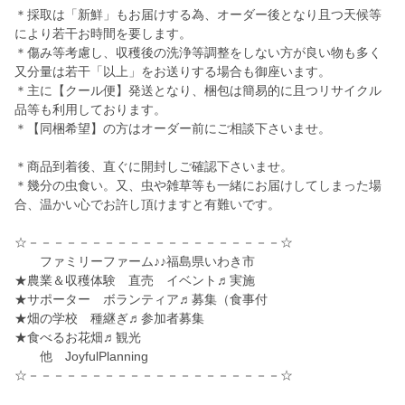
＊採取は「新鮮」もお届けする為、オーダー後となり且つ天候等
により若干お時間を要します。
＊傷み等考慮し、収穫後の洗浄等調整をしない方が良い物も多く
又分量は若干「以上」をお送りする場合も御座います。
＊主に【クール便】発送となり、梱包は簡易的に且つリサイクル
品等も利用しております。
＊【同梱希望】の方はオーダー前にご相談下さいませ。
＊商品到着後、直ぐに開封しご確認下さいませ。
＊幾分の虫食い。又、虫や雑草等も一緒にお届けしてしまった場
合、温かい心でお許し頂けますと有難いです。
☆－－－－－－－－－－－－－－－－－－－－☆
ファミリーファーム♪♪福島県いわき市
★農業＆収穫体験 直売 イベント♬実施
★サポーター ボランティア♬募集（食事付
★畑の学校 種継ぎ♬参加者募集
★食べるお花畑♬観光
他 JoyfulPlanning