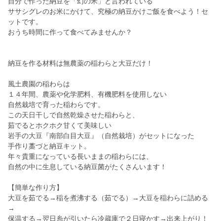
自分で作った納豆を「幻の米」と言われている
ササシグレのお米にかけて、究極の納豆かけご飯を食べよう！セ
ットです。
おうち時間に作って食べてみませんか？
納豆を作る材料は無農薬の稲わらと大豆だけ！
風土農園の稲わらは
１４年間、農薬や化学肥料、有機肥料を使用しない
自然栽培で育った稲わらです。
この天日干しで自然乾燥させた稲わらと、
茹でるとホクホク甘くて美味しい
岩手の大豆『南部白目大豆』（自然栽培）がセットになった
手作り藁づと納豆キット。
年々貴重になっている長いままの稲わらには、
自然の中に生息している納豆菌がたくさんいます！
【簡単な作り方】
大豆を茹でる→稲を煮沸する（茹でる）→大豆を稲わらに詰める
→
保温する→翌日糸が引いたら冷蔵庫で２日寝かす→出来上がり！