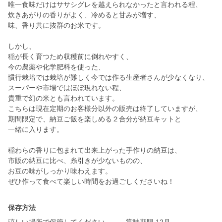
唯一食味だけはササシグレを越えられなかったと言われる程、
炊きあがりの香りがよく、冷めると甘みが増す、
味、香り共に抜群のお米です。
しかし、
稲が長く育つため収穫前に倒れやすく、
今の農薬や化学肥料を使った、
慣行栽培では栽培が難しく今では作る生産者さんが少なくなり、
スーパーや市場ではほぼ現れない程、
貴重で幻の米とも言われています。
こちらは現在定期のお客様分以外の販売は終了していますが、
期間限定で、納豆ご飯を楽しめる２合分が納豆キットと
一緒に入ります。
稲わらの香りに包まれて出来上がった手作りの納豆は、
市販の納豆に比べ、糸引きが少ないものの、
お豆の味がしっかり味わえます。
ぜひ作って食べて楽しい時間をお過ごしくださいね！
保存方法