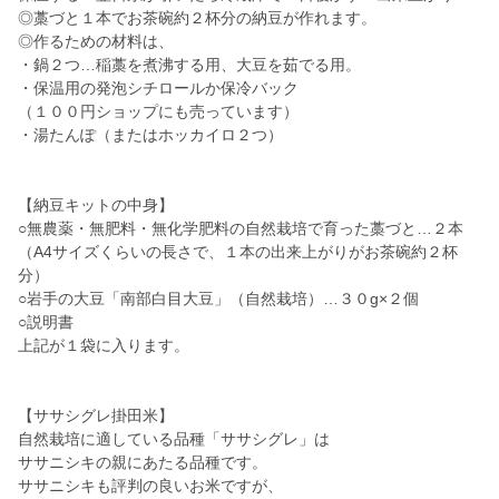
◎藁づと１本でお茶碗約２杯分の納豆が作れます。
◎作るための材料は、
・鍋２つ…稲藁を煮沸する用、大豆を茹でる用。
・保温用の発泡シチロールか保冷バック
（１００円ショップにも売っています）
・湯たんぽ（またはホッカイロ２つ）
【納豆キットの中身】
○無農薬・無肥料・無化学肥料の自然栽培で育った藁づと…２本
（A4サイズくらいの長さで、１本の出来上がりがお茶碗約２杯
分）
○岩手の大豆「南部白目大豆」（自然栽培）…３０g×２個
○説明書
上記が１袋に入ります。
【ササシグレ掛田米】
自然栽培に適している品種「ササシグレ」は
ササニシキの親にあたる品種です。
ササニシキも評判の良いお米ですが、