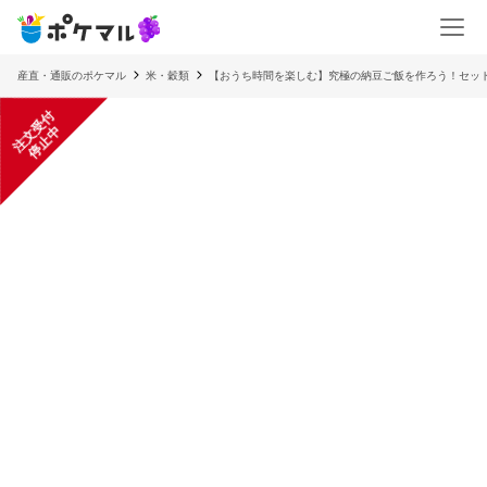
産直・通販のポケマル
米・穀類
【おうち時間を楽しむ】究極の納豆ご飯を作ろう！セッ
注
文
受
付
停
止
中