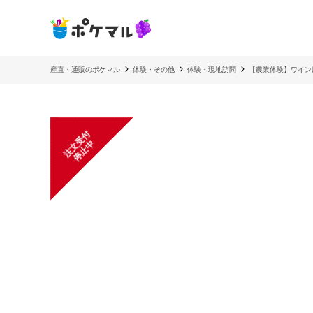
産直・通販のポケマル
体験・その他
体験・現地訪問
【農業体験】ワイン
注
文
受
付
停
止
中