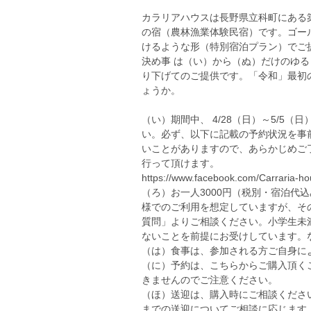
カラリアハウスは長野県立科町にある
の宿（農林漁業体験民宿）です。ゴー
けるような形（特別宿泊プラン）でご
決め事 は（い）から（ぬ）だけのゆる
り下げてのご提供です。「令和」最初
ょうか。
（い）期間中、 4/28（日）～5/5
い。必ず、以下に記載の予約状況を事
いことがありますので、あらかじめご
行って頂けます。
https://www.facebook.com/Carraria-
（ろ）お一人3000円（税別・宿泊代
様でのご利用を想定していますが、そ
質問」よりご相談ください。小学生未
ないことを前提にお受けしています。
（は）食事は、参加される方ご自身に
（に）予約は、こちらからご購入頂く
きませんのでご注意ください。
（ほ）送迎は、購入時にご相談くださ
までの送迎についてご相談に応じます