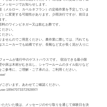
にメッセージでお知らせします。
苗（メルロー、カベルネフラン）の定植作業を予定していま
ど）に変更する可能性があります。少雨決行ですが、前日ま
ます。
原料のワインビネガー又は飲むお酢です。
ください。
ください。
りませんのでご用意ください。農作業に際しては、汚れても
はスニーカーでも結構ですが、長靴など丈が長く泥が入りに
フォームが進行中のゲストハウスです。 宿泊できる最小限
壁や床は木材がむき出し、シャワールームのタイル貼りなど
をご参考に、ご理解・ご了承の上、ご利用ください。
use/
がございます。あわせてご確認ください。
house-1894707337292897/
いただいた後は、メッセージのやり取りを通じて体験日を決