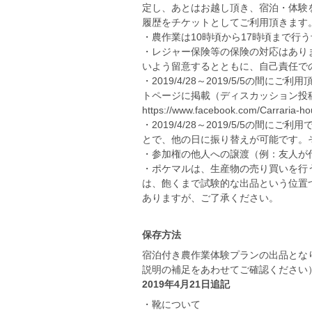
定し、あとはお越し頂き、宿泊・体験
履歴をチケットとしてご利用頂きます
・農作業は10時頃から17時頃まで行
・レジャー保険等の保険の対応はあり
いよう留意するとともに、自己責任で
・2019/4/28～2019/5/5の
トページに掲載（ディスカッション投
https://www.facebook.com/Carraria-
・2019/4/28～2019/5/5の
とで、他の日に振り替えが可能です。その
・参加権の他人への譲渡（例：友人が
・ポケマルは、生産物の売り買いを行
は、飽くまで試験的な出品という位置
ありますが、ご了承ください。
保存方法
宿泊付き農作業体験プランの出品となります
説明の補足をあわせてご確認ください
2019年4月21日追記
・靴について