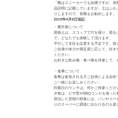
「靴はスニーカーでも結構ですが、長
品説明に記載していますが、土はふか
りしますので、長靴をお勧めします。
2019年4月9日追記
・農作業について
苗植えは、スコップで穴を掘り、苗を
で、どなたでも体験して頂けます。
平行して支柱を設置する予定です。体
ご自身の体力や満足度に応じて、好き
ください。
お好きな飲み物・食べ物を持参して、
・食事について
食事は参加される方ご自身による自炊
ご一緒にお楽しみください。
到着日のランチは、何かご持参くださ
夕食は、ピザ窯やBBQコンロを使った
宿泊した翌朝の朝食には、パンやコー
りのスーパーに調達に出かけるのも楽