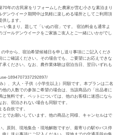
築70年の古民家をリフォームした農家が営む小さな素泊まり
ルデンウイーク期間中は気軽に楽しめる場所としてご利用頂
提供します。
～い集まり。題して「いぬの宿」です。 宿泊料金も通常よ
のゴールデンウイークをご家族ご友人とご一緒にいかがでし
（日）の中から、宿泊希望候補日を申し送り事項にご記入くださ
前にご確認ください。その場合でも、ご要望にお応えできな
了承ください。なお、農作業体験は宿泊当日、翌日いずれも
house-1894707337292897/
込み）、大人・子供（小学生以上）同額です。本プランは二名
の他の人数での参加ご希望の場合は、当該商品の「出品者に
満は無料です。ペットについては、他のお客様に迷惑になら
なお、宿泊されない場合も同額です。
よる自炊です。
ことでお願いしています。他の商品と同様、キャンセルはで
い。原則、現地集合・現地解散ですが、最寄りの駅やバス停
。申し送り事項にご記入ください。現地までの交通手段や集