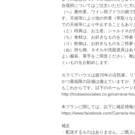
合場所についてはご注文いただいた方
（へ）農作業、ワイン用ブドウの畑で
す。天候等により他の作業（草取りな
での天候等により中止することもあり
（と）特典は、お土産。シャルドネが
（ち）食材は、お好きなものをご持参
（り）飲物は、お好きなものをご持参
（ぬ）持ち物、タオルや洗面道具はあ
よい服装、軍手をご用意ください。靴
くいものをお勧めします。
カラリアハウスは築70年の古民家。リ
かつ最低限の設備は備えていますが、
もこれからです。以下のホームページ
http://trustassociates.co.jp/carraria-ho
本プランに関しては、以下に補足情報
https://www.facebook.com/Carraria-
補足
・配送するものはありません。ご購入