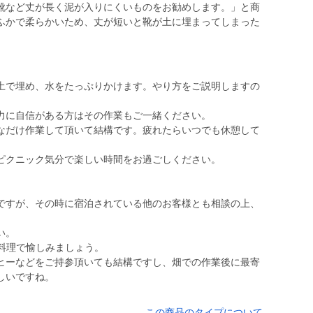
靴など丈が長く泥が入りにくいものをお勧めします。」と商
ふかで柔らかいため、丈が短いと靴が土に埋まってしまった
土で埋め、水をたっぷりかけます。やり方をご説明しますの
力に自信がある方はその作業もご一緒ください。
なだけ作業して頂いて結構です。疲れたらいつでも休憩して
ピクニック気分で楽しい時間をお過ごしください。
ですが、その時に宿泊されている他のお客様とも相談の上、
い。
料理で愉しみましょう。
ヒーなどをご持参頂いても結構ですし、畑での作業後に最寄
しいですね。
この商品のタイプについて