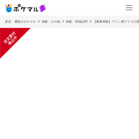
産直・通販のポケマル
体験・その他
体験・現地訪問
【農業体験】ワイン用ブドウの苗
注
文
受
付
停
止
中