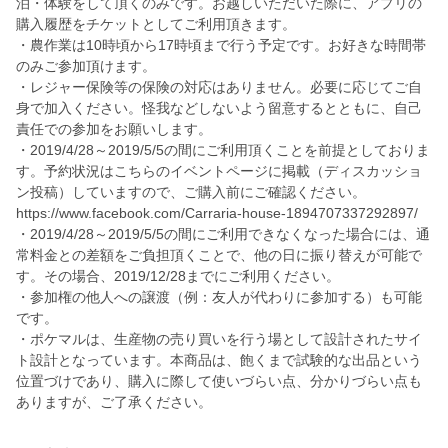
泊・体験をして頂くのみです。お越しいただいた際に、アプリの
購入履歴をチケットとしてご利用頂きます。
・農作業は10時頃から17時頃まで行う予定です。お好きな時間帯
のみご参加頂けます。
・レジャー保険等の保険の対応はありません。必要に応じてご自
身で加入ください。怪我などしないよう留意するとともに、自己
責任での参加をお願いします。
・2019/4/28～2019/5/5の間にご利用頂くことを前提としておりま
す。予約状況はこちらのイベントページに掲載（ディスカッショ
ン投稿）していますので、ご購入前にご確認ください。
https://www.facebook.com/Carraria-house-1894707337292897/
・2019/4/28～2019/5/5の間にご利用できなくなった場合には、通
常料金との差額をご負担頂くことで、他の日に振り替えが可能で
す。その場合、2019/12/28までにご利用ください。
・参加権の他人への譲渡（例：友人が代わりに参加する）も可能
です。
・ポケマルは、生産物の売り買いを行う場として設計されたサイ
ト設計となっています。本商品は、飽くまで試験的な出品という
位置づけであり、購入に際して使いづらい点、分かりづらい点も
ありますが、ご了承ください。