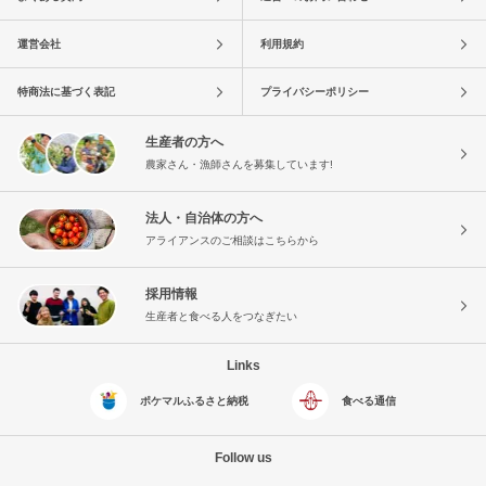
運営会社
利用規約
特商法に基づく表記
プライバシーポリシー
生産者の方へ
農家さん・漁師さんを募集しています!
法人・自治体の方へ
アライアンスのご相談はこちらから
採用情報
生産者と食べる人をつなぎたい
Links
ポケマルふるさと納税
食べる通信
Follow us