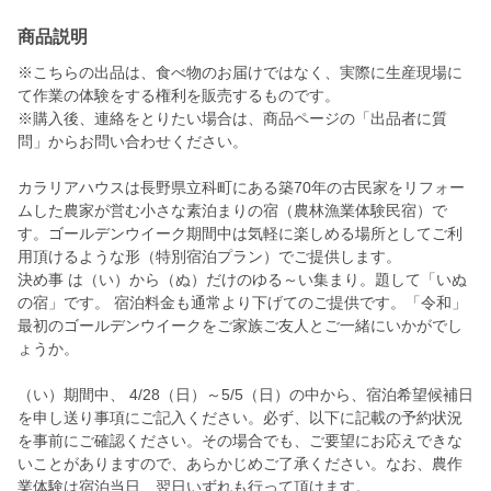
商品説明
※こちらの出品は、食べ物のお届けではなく、実際に生産現場に
て作業の体験をする権利を販売するものです。
※購入後、連絡をとりたい場合は、商品ページの「出品者に質
問」からお問い合わせください。
カラリアハウスは長野県立科町にある築70年の古民家をリフォー
ムした農家が営む小さな素泊まりの宿（農林漁業体験民宿）で
す。ゴールデンウイーク期間中は気軽に楽しめる場所としてご利
用頂けるような形（特別宿泊プラン）でご提供します。
決め事 は（い）から（ぬ）だけのゆる～い集まり。題して「いぬ
の宿」です。 宿泊料金も通常より下げてのご提供です。「令和」
最初のゴールデンウイークをご家族ご友人とご一緒にいかがでし
ょうか。
（い）期間中、 4/28（日）～5/5（日）の中から、宿泊希望候補日
を申し送り事項にご記入ください。必ず、以下に記載の予約状況
を事前にご確認ください。その場合でも、ご要望にお応えできな
いことがありますので、あらかじめご了承ください。なお、農作
業体験は宿泊当日、翌日いずれも行って頂けます。