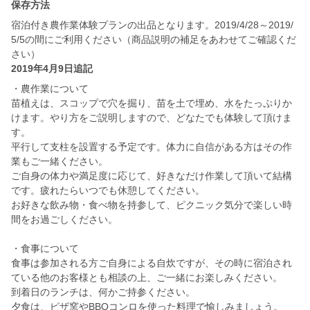
保存方法
宿泊付き農作業体験プランの出品となります。2019/4/28～2019/
5/5の間にご利用ください（商品説明の補足をあわせてご確認くだ
さい）
2019年4月9日追記
・農作業について
苗植えは、スコップで穴を掘り、苗を土で埋め、水をたっぷりか
けます。やり方をご説明しますので、どなたでも体験して頂けま
す。
平行して支柱を設置する予定です。体力に自信がある方はその作
業もご一緒ください。
ご自身の体力や満足度に応じて、好きなだけ作業して頂いて結構
です。疲れたらいつでも休憩してください。
お好きな飲み物・食べ物を持参して、ピクニック気分で楽しい時
間をお過ごしください。
・食事について
食事は参加される方ご自身による自炊ですが、その時に宿泊され
ている他のお客様とも相談の上、ご一緒にお楽しみください。
到着日のランチは、何かご持参ください。
夕食は、ピザ窯やBBQコンロを使った料理で愉しみましょう。