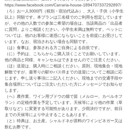
https://www.facebook.com/Carraria-house-1894707337292897/
（ろ）お一人3000円（税別・宿泊代込み）、大人・子供（小学生
以上）同額です。本プランは三名様でのご利用を想定しています
が、その他の人数での参加ご希望の場合は、当該商品の「出品者
に質問」よりご相談ください。小学生未満は無料です。ペットに
ついては、他のお客様に迷惑にならないことを前提にお受けして
います。なお、宿泊されない場合も同額です。
（は）食事は、参加される方ご自身による自炊です。
（に）予約は、こちらからご購入頂くことでお願いしています。
他の商品と同様、キャンセルはできませんのでご注意ください。
（ほ）送迎は、購入時にご相談ください。原則、現地集合・現地
解散ですが、最寄りの駅やバス停までの送迎についてご相談に応
じます。申し送り事項にご記入ください。現地までの交通手段や
集合場所についてはご注文いただいた方にメッセージでお知らせ
します。
（へ）農作業、ワイン用ブドウの畑で苗（メルロー、カベルネフ
ラン）の定植作業を予定しています。天候等により他の作業（草
取りなど）に変更する可能性があります。少雨決行ですが、前日
までの天候等により中止することもあります。
（と）特典は、お土産。シャルドネが原料のワインビネガー又は
飲むお酢です。