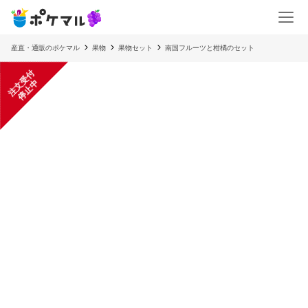
産直・通販のポケマル
果物
果物セット
南国フルーツと柑橘のセット
注
文
受
付
停
止
中