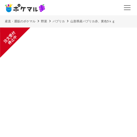
産直・通販のポケマル
野菜
パプリカ
山形県産パプリカ赤、黄色5ｋｇ
注
文
受
付
停
止
中