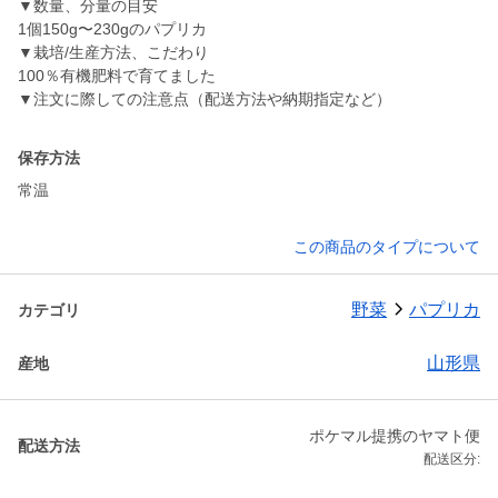
▼数量、分量の目安
1個150g〜230gのパプリカ
▼栽培/生産方法、こだわり
100％有機肥料で育てました
▼注文に際しての注意点（配送方法や納期指定など）
保存方法
常温
この商品のタイプについて
野菜
パプリカ
カテゴリ
山形県
産地
ポケマル提携のヤマト便
配送方法
配送区分: