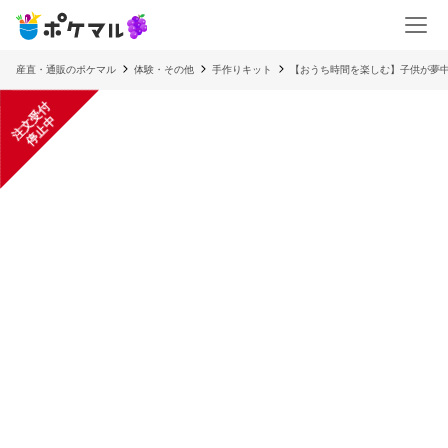
産直・通販のポケマル
体験・その他
手作りキット
【おうち時間を楽しむ】子供が夢
注
文
受
付
停
止
中