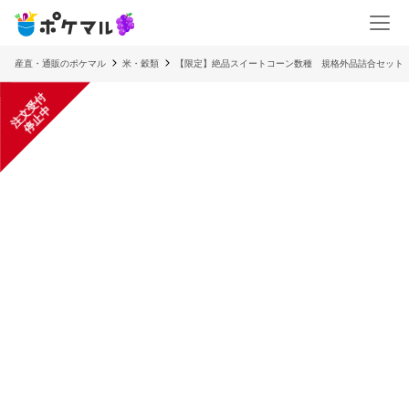
産直・通販のポケマル
米・穀類
【限定】絶品スイートコーン数種 規格外品詰合セット
注
文
受
付
停
止
中