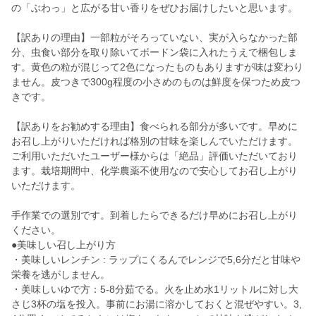
の「ぶわっ」と広がる甘い香りをぜひお届けしたいと思います。
【訳ありの理由】一部粒がそろっていない、実が入らなかった部
分、虫食い部分を取り除いてボードン袋に入れたうえで梱包しま
す。黄色の粒が混じって2色になったものもありますが味は変わり
ません。皮つきで300g程度の小さめのものは鮮度を保つため皮つ
きです。
【訳ありをお勧めする理由】食べられる部分が多いです。早めに
お召し上がりいただければ格別の甘味を楽しんでいただけます。
ご利用いただいたユーザー様からは「絶品」評価いただいており
ます。栽培期間中、化学農薬不使用なので安心してお召し上がり
いただけます。
手作業での選別です。到着したらできるだけ早めにお召し上がり
ください。
●美味しい召し上がり方
・美味しいレンチン : ラップにくるんでレンジで5,6分だと甘味や
栄養を逃がしません。
・美味しいゆで方：5-8分茹でる。火を止め水1リットルに対し大
さじ3杯の塩を投入。事前にお湯に溶かしておくと混ぜやすい。3,