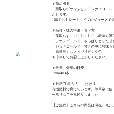
▼商品概要
「葉取らずサンふじ」「シナノゴール
たします。
100％ストレートタイプのジュースで
▼品種・味の特徴・食べ方
「葉取らずサンふじ」甘さも酸味もほ
「シナノゴールド」さっぱりとした甘
「ジョナゴールド」甘さの中に酸味も
「新世界」ちょっぴりピンク色
★冷やしてお召し上がりください。
▼数量、分量の目安
720ml×3本
▼栽培/生産方法、こだわり
有機肥料で育てています。除草剤は使
完熟りんごを丸搾りしました！
【ご注意】こちらの商品は現在、九州