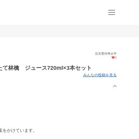
注文受付停止中
3
て林檎 ジュース720ml×3本セット
みんなの投稿を見る
葉をかけています。