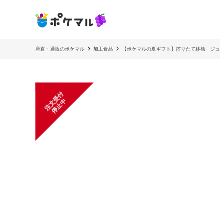
産直・通販のポケマル
加工食品
【ポケマルの夏ギフト】搾りたて林檎 ジュース
注
文
受
付
停
止
中