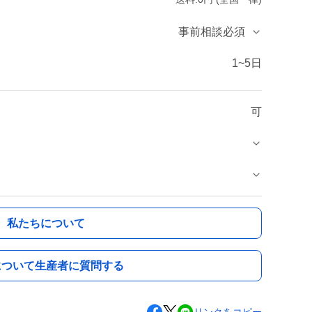
事前相談必須
1~5日
可
私たちについて
について生産者に質問する