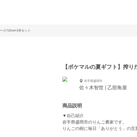
720ml×3本セット
【ポケマルの夏ギフト】搾りた
岩手県盛岡市
佐々木智世 | 乙部角屋
商品説明
▼自己紹介
岩手県盛岡市のりんご農家です。
りんごの樹に毎日「ありがとう」の言