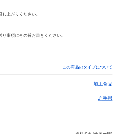
召し上がりください。
送り事項にその旨お書きください。
この商品のタイプについて
加工食品
岩手県
送料:0円 (全国一律)