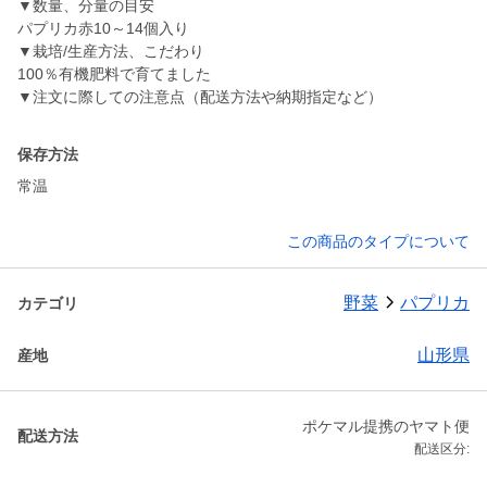
▼数量、分量の目安
パプリカ赤10～14個入り
▼栽培/生産方法、こだわり
100％有機肥料で育てました
▼注文に際しての注意点（配送方法や納期指定など）
保存方法
常温
この商品のタイプについて
野菜
パプリカ
カテゴリ
山形県
産地
ポケマル提携のヤマト便
配送方法
配送区分: