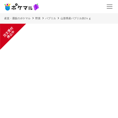
産直・通販のポケマル
野菜
パプリカ
山形県産パプリカ赤2ｋｇ
注
文
受
付
停
止
中