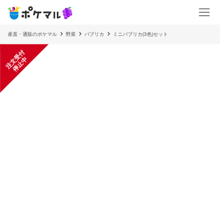
産直・通販のポケマル
野菜
パプリカ
ミニパプリカ(3色)セット
注
文
受
付
停
止
中