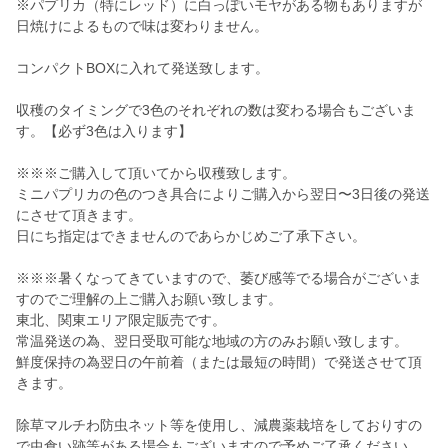
※パプリカ（特にレッド）に白っぽいモヤがある物もありますが
日焼けによるもので味は変わりません。
コンパクトBOXに入れて発送致します。
収穫のタイミングで3色のそれぞれの数は変わる場合もございま
す。【必ず3色は入ります】
※※※ご購入して頂いてから収穫致します。
ミニパプリカの色のつき具合によりご購入から翌日〜3日後の発送
にさせて頂きます。
日にち指定はできませんのであらかじめご了承下さい。
※※※暑くなってきていますので、萎び感等でる場合がございま
すのでご理解の上ご購入お願い致します。
東北、関東エリア限定販売です。
常温発送の為、翌日受取可能な地域の方のみお願い致します。
鮮度保持の為翌日の午前着（または最短の時間）で発送させて頂
きます。
除草マルチわ防虫ネット等を使用し、減農薬栽培をしておりすの
で虫食い跡等がある場合もございますので予めご了承ください。