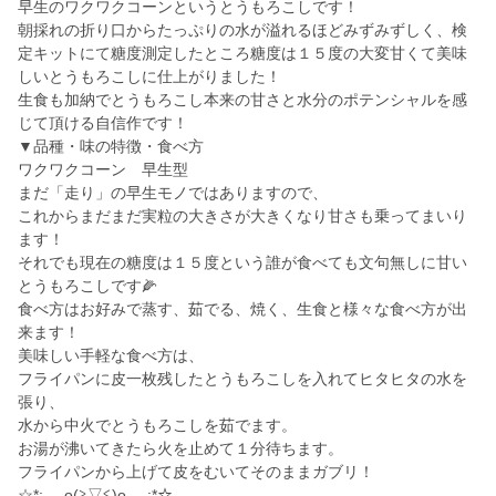
早生のワクワクコーンというとうもろこしです！
朝採れの折り口からたっぷりの水が溢れるほどみずみずしく、検
定キットにて糖度測定したところ糖度は１５度の大変甘くて美味
しいとうもろこしに仕上がりました！
生食も加納でとうもろこし本来の甘さと水分のポテンシャルを感
じて頂ける自信作です！
▼品種・味の特徴・食べ方
ワクワクコーン 早生型
まだ「走り」の早生モノではありますので、
これからまだまだ実粒の大きさが大きくなり甘さも乗ってまいり
ます！
それでも現在の糖度は１５度という誰が食べても文句無しに甘い
とうもろこしです🌽
食べ方はお好みで蒸す、茹でる、焼く、生食と様々な食べ方が出
来ます！
美味しい手軽な食べ方は、
フライパンに皮一枚残したとうもろこしを入れてヒタヒタの水を
張り、
水から中火でとうもろこしを茹でます。
お湯が沸いてきたら火を止めて１分待ちます。
フライパンから上げて皮をむいてそのままガブリ！
☆*:.｡. o(≧▽≦)o .｡.:*☆