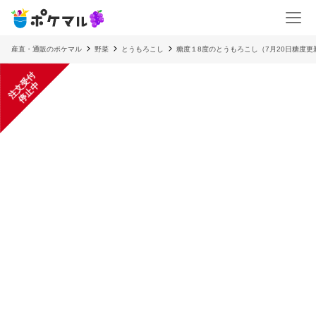
産直・通販のポケマル
野菜
とうもろこし
糖度１8度のとうもろこし（7月20日糖度更
注
文
受
付
停
止
中