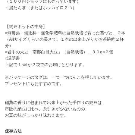
（１００円ショップにも売っています）
・湯たんぽ（またはホッカイロ２つ）
【納豆キットの中身】
○無農薬・無肥料・無化学肥料の自然栽培で育った藁づと…２本
（A4サイズくらいの長さで、１本の出来上がりがお茶碗約２杯
分）
○岩手の大豆「南部白目大豆」（自然栽培）…３０g×２個
○説明書
上記で１setが２袋でのお届けとなります。
※パッケージのタグは、一つ一つはんこを押しています。
プレゼントにもおすすめです。
稲藁の香りに包まれて出来上がった手作りの納豆は、
市販の納豆に比べ、糸引きが少ないものの、
お豆の味がしっかり味わえます。
保存方法