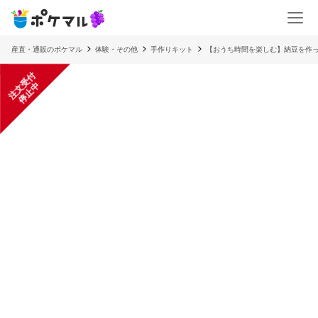
産直・通販のポケマル
体験・その他
手作りキット
【おうち時間を楽しむ】納豆を作
注
文
受
付
停
止
中