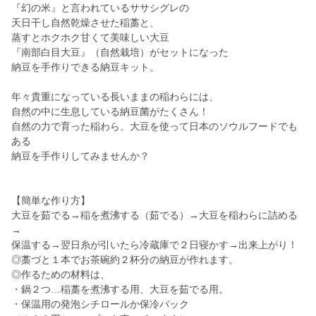
『幻の米』と言われているササシグレの
天日干し自然乾燥させた稲藁と、
蒸すとホクホク甘くて美味しい大豆
『南部白目大豆』（自然栽培）がセットになった
納豆を手作りできる納豆キット。
年々貴重になっている長いままの稲わらには、
自然の中に生息している納豆菌がたくさん！
自然の力で育った稲わら。大豆を使って日本のソウルフードでも
ある
納豆を手作りしてみませんか？
【簡単な作り方】
大豆を茹でる→稲を煮沸する（茹でる）→大豆を稲わらに詰める
→
保温する→翌日糸が引いたら冷蔵庫で２日寝かす→出来上がり！
◎藁づと１本でお茶碗約２杯分の納豆が作れます。
◎作るための材料は、
・鍋２つ…稲藁を煮沸する用、大豆を茹でる用。
・保温用の発泡シチロールか保冷バック