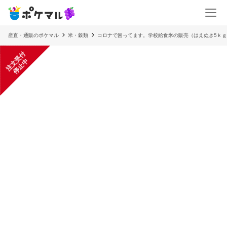
産直・通販のポケマル
米・穀類
コロナで困ってます。学校給食米の販売（はえぬき5ｋ
注
文
受
付
停
止
中