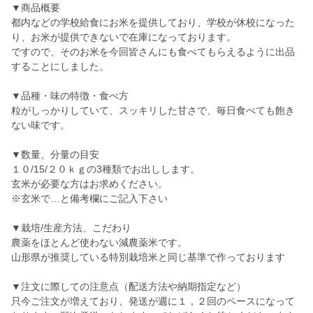
▼商品概要
都内などの学校給食にお米を提供しており、学校が休校になった
り、お米が提供できないで在庫になっております。
ですので、そのお米を今回皆さんにも食べてもらえるように出品
することにしました。
▼品種・味の特徴・食べ方
粒がしっかりしていて、スッキリした甘さで、毎日食べても飽き
ない味です。
▼数量、分量の目安
１０/15/２０ｋｇの3種類でお出しします。
玄米が必要な方はお求めください。
※玄米で…と備考欄にご記入下さい
▼栽培/生産方法、こだわり
農薬をほとんど使わない減農薬米です。
山形県が推奨している特別栽培米と同じ基準で作っております
▼注文に際しての注意点（配送方法や納期指定など）
只今ご注文が増えており、発送が週に１，２回のペースになって