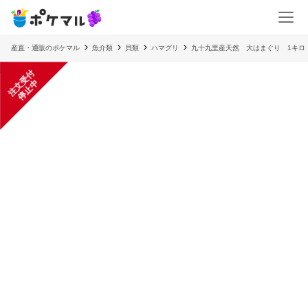
産直・通販のポケマル
魚介類
貝類
ハマグリ
九十九里産天然 大はまぐり 1キロ（
注
文
受
付
停
止
中