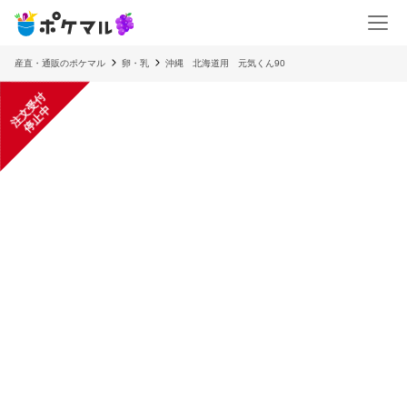
産直・通販のポケマル
卵・乳
沖縄 北海道用 元気くん90
注
文
受
付
停
止
中