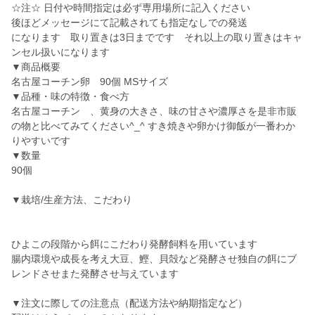
☆注☆ 日付や時間指定は必ず専用場所に記入ください
後ほどメッセージにて記載されても指定なしでの発送
になります 取り置きは3日までです それ以上の取り置きはキャ
ンセル扱いになります
▼商品概要
名古屋コーチン卵 90個 MSサイズ
▼品種・味の特徴・食べ方
名古屋コーチン 、黄身の大きさ、味の甘さや濃厚さを是非市販
の物と比べてみてください^_^ すき焼きや卵かけ御飯が一番わか
りやすいです
▼数量
90個
▼栽培/生産方法、こだわり
ひよこの段階から餌にこだわり発酵飼料を用いています
腸内環境や成長を考え大豆、鰹、貝殻など発酵させ独自の餌にブ
レンドさせまた発酵させ与えています
▼注文に際しての注意点（配送方法や納期指定など）