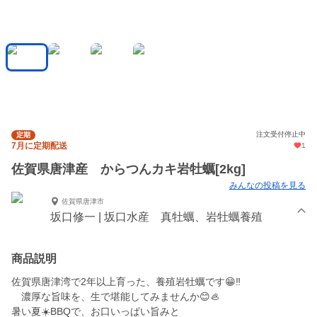
注文受付停止中
定期
7月に定期配送
1
佐賀県唐津産 からつんカキ岩牡蠣[2kg]
みんなの投稿を見る
佐賀県唐津市
坂口修一 | 坂口水産 真牡蠣、岩牡蠣養殖
商品説明
佐賀県唐津湾で2年以上育った、養殖岩牡蠣です😁‼️
濃厚な旨味を、生で堪能してみませんか😊🦪
暑い夏☀️BBQで、お口いっぱい旨みと