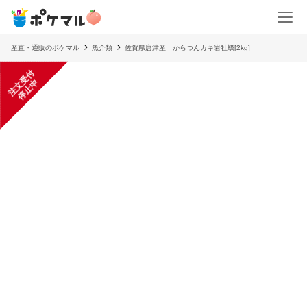
産直・通販のポケマル
魚介類
佐賀県唐津産 からつんカキ岩牡蠣[2kg]
注
文
受
付
停
止
中