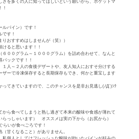
しさを多くの人に知ってほしいという願いから、ポケットマ
！！
ールパイン）です！
ルです！
まりおすすめはしませんが（笑））
頂けると思います！！
（６００グラム～１０００グラム）を詰め合わせて、なんと
得パックです！！
、１人～２人の食後デザートや、友人知人におすそ分けする
ーザーで冷凍保存すると長期保存もでき、何かと重宝します
ってきていますので、このチャンスを是非お見逃し(ﾉД`)ｼｸ
てから食べてしまうと熟し過ぎて本来の酸味や食感が薄れて
いらっしゃいます） オススメは実の下から（お尻から）
たぐらいが食べごろです！
熟（甘くなること）がありません。
。私個人としてはフレッシュな酸味が効いたパインが好みの