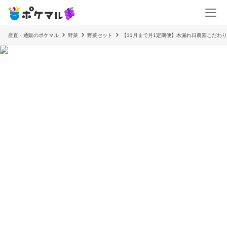
産直・通販のポケマル
野菜
野菜セット
【11月まで月1定期便】木漏れ日農園こだわ