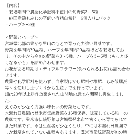
【内容】
・栽培期間中農薬化学肥料不使用の旬野菜3～5種
・純国産鶏もみじの平飼い有精自然卵 6個入り1パック
・ハーブ2〜3種
＜野菜とハーブ＞
宮城県北部の豊かな里山のもとで育った力強い野菜です。
野菜を年間約70品種、ハーブを年間約20品種ほどを栽培してお
り、その中から今旬の野菜を3～5種、ハーブを3～5種（もっと多
くなるかも）を詰め合わせます。
お花がある時期はエディブルフラワー(食べられるお花)も詰め合わ
せます。
農薬や化学肥料を使わず、自家製ぼかし肥料や堆肥、もみ殻燻炭
等々を使用し土づくりから生産までを行っています。
畑は20年以上耕作放棄された山間地の農地を開墾し再生しまし
た。
えぐみが少なく力強い味わいの野菜たちです。
木漏れ日農園は登米市伝統野菜を16種保存、販売している唯一の
農家です。登米市伝統野菜は宮城県登米市で古くから育てられて
きた野菜です。今は生産者が少なくなり、中には木漏れ日農園で
しか栽培されていない品種もあります。登米市伝統野菜が旬の時