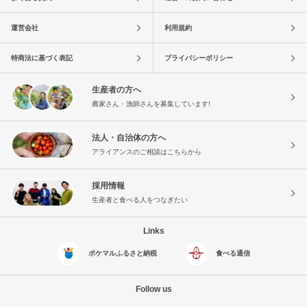
運営会社
利用規約
特商法に基づく表記
プライバシーポリシー
生産者の方へ
農家さん・漁師さんを募集しています!
法人・自治体の方へ
アライアンスのご相談はこちらから
採用情報
生産者と食べる人をつなぎたい
Links
ポケマルふるさと納税
食べる通信
Follow us