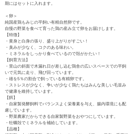
期にはセットに入れます。
＜卵＞
純国産鶏もみじの平飼い有精自然卵です。
自慢の野菜を食べて育った鶏の産み立て卵をお届けします。
【特徴】
・黄身と白身の張り、盛り上がりがすごい！
・臭みが少なく、コクのある味わい。
・ミネラルをしっかり食べているので殻がかたい！
【飼育方法】
・里山の斜面で木漏れ日が差し込む鶏舎の広いスペースでの平飼
いで元気に走り、飛び回っています。
・雄を5％の割合で飼っている有精卵です。
・ストレスが少なく、争いが少なく鶏たちはみんな美しい毛並み
で健康を維持しています。
【餌】
・自家製発酵飼料でバランスよく栄養素を与え、腸内環境にも配
慮しています。
・野菜農家だからできる自家製野菜をおやつにしています。
・牡蠣殻でミネラルを補給しています。
【品種】