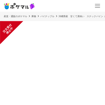
産直・通販のポケマル
果物
パイナップル
沖縄県産 甘くて美味い スナックパイン（
注
文
受
付
停
止
中