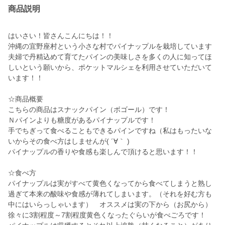
商品説明
はいさい！皆さんこんにちは！！
沖縄の宜野座村という小さな村でパイナップルを栽培しています
夫婦で丹精込めて育てたパインの美味しさを多くの人に知ってほ
しいという願いから、ポケットマルシェを利用させていただいて
います！！
☆商品概要
こちらの商品はスナックパイン（ボゴール）です！
Ｎパインよりも糖度があるパイナップルです！
手でちぎって食べることもできるパインですね（私はもったいな
いからその食べ方はしませんが( ´∀｀ )
パイナップルの香りや食感も楽しんで頂けると思います！！
☆食べ方
パイナップルは実がすべて黄色くなってから食べてしまうと熟し
過ぎて本来の酸味や食感が薄れてしまいます。（それを好む方も
中にはいらっしゃいます） オススメは実の下から（お尻から）
徐々に3割程度～7割程度黄色くなったぐらいが食べごろです！