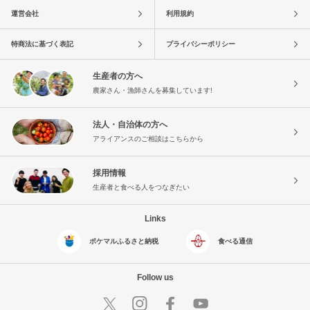
運営会社
利用規約
特商法に基づく表記
プライバシーポリシー
生産者の方へ
農家さん・漁師さんを募集しています!
法人・自治体の方へ
アライアンスのご相談はこちらから
採用情報
生産者と食べる人をつなぎたい
Links
ポケマルふるさと納税
食べる通信
Follow us