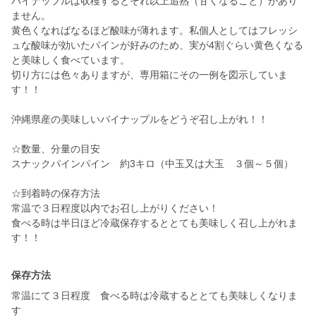
パイナップルは収穫するとそれ以上追熟（甘くなること）があり
ません。
黄色くなればなるほど酸味が薄れます。私個人としてはフレッシ
ュな酸味が効いたパインが好みのため、実が4割ぐらい黄色くなる
と美味しく食べています。
切り方には色々ありますが、専用箱にその一例を図示していま
す！！
沖縄県産の美味しいパイナップルをどうぞ召し上がれ！！
☆数量、分量の目安
スナックパインパイン 約3キロ（中玉又は大玉 ３個～５個）
☆到着時の保存方法
常温で３日程度以内でお召し上がりください！
食べる時は半日ほど冷蔵保存するととても美味しく召し上がれま
す！！
保存方法
常温にて３日程度 食べる時は冷蔵するととても美味しくなりま
す