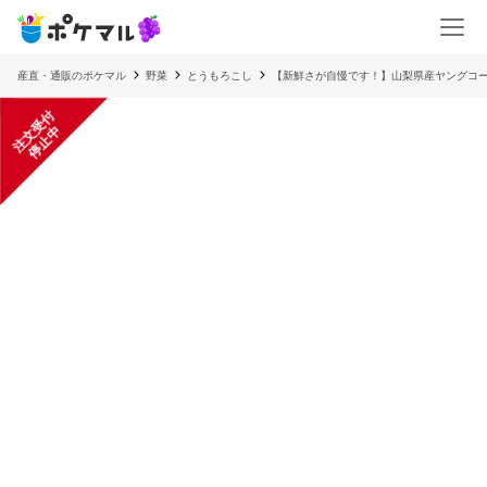
産直・通販のポケマル
野菜
とうもろこし
【新鮮さが自慢です！】山梨県産ヤングコ
注
文
受
付
停
止
中