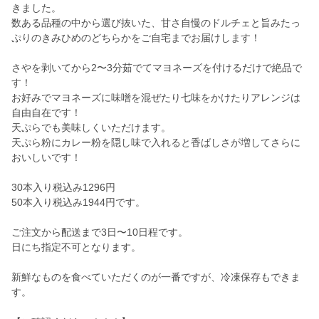
きました。
数ある品種の中から選び抜いた、甘さ自慢のドルチェと旨みたっ
ぷりのきみひめのどちらかをご自宅までお届けします！
さやを剥いてから2〜3分茹でてマヨネーズを付けるだけで絶品で
す！
お好みでマヨネーズに味噌を混ぜたり七味をかけたりアレンジは
自由自在です！
天ぷらでも美味しくいただけます。
天ぷら粉にカレー粉を隠し味で入れると香ばしさが増してさらに
おいしいです！
30本入り税込み1296円
50本入り税込み1944円です。
ご注文から配送まで3日〜10日程です。
日にち指定不可となります。
新鮮なものを食べていただくのが一番ですが、冷凍保存もできま
す。