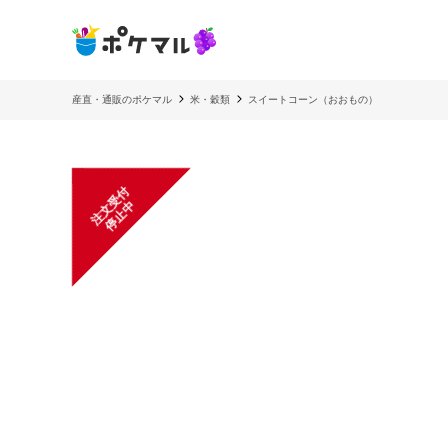
産直・通販のポケマル
米・穀類
スイートコーン（おおもの）
注
文
受
付
停
止
中