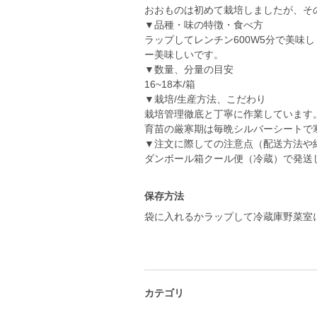
おおものは初めて栽培しましたが、そ
▼品種・味の特徴・食べ方
ラップしてレンチン600W5分で美味
ー美味しいです。
▼数量、分量の目安
16~18本/箱
▼栽培/生産方法、こだわり
栽培管理徹底と丁寧に作業しています
育苗の厳寒期は毎晩シルバーシートで
▼注文に際しての注意点（配送方法や
ダンボール箱クール便（冷蔵）で発送
保存方法
袋に入れるかラップして冷蔵庫野菜室
カテゴリ