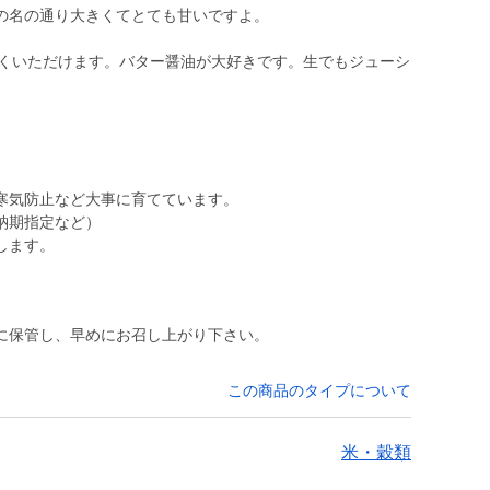
の名の通り大きくてとても甘いですよ。
しくいただけます。バター醤油が大好きです。生でもジューシ
。
寒気防止など大事に育てています。
納期指定など）
します。
に保管し、早めにお召し上がり下さい。
この商品のタイプについて
米・穀類