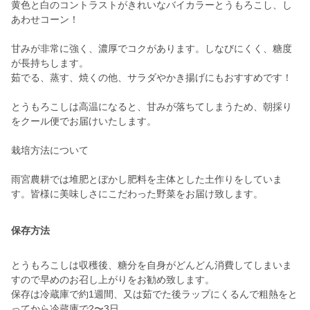
黄色と白のコントラストがきれいなバイカラーとうもろこし、し
あわせコーン！
甘みが非常に強く、濃厚でコクがあります。しなびにくく、糖度
が長持ちします。
茹でる、蒸す、焼くの他、サラダやかき揚げにもおすすめです！
とうもろこしは高温になると、甘みが落ちてしまうため、朝採り
をクール便でお届けいたします。
栽培方法について
雨宮農耕では堆肥とぼかし肥料を主体とした土作りをしていま
す。皆様に美味しさにこだわった野菜をお届け致します。
保存方法
とうもろこしは収穫後、糖分を自身がどんどん消費してしまいま
すので早めのお召し上がりをお勧め致します。
保存は冷蔵庫で約1週間、又は茹でた後ラップにくるんで粗熱をと
ってから冷蔵庫で2〜3日