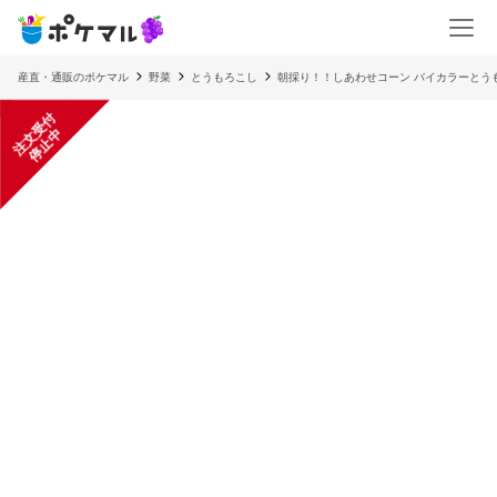
産直・通販のポケマル
野菜
とうもろこし
朝採り！！しあわせコーン バイカラーとう
注
文
受
付
停
止
中