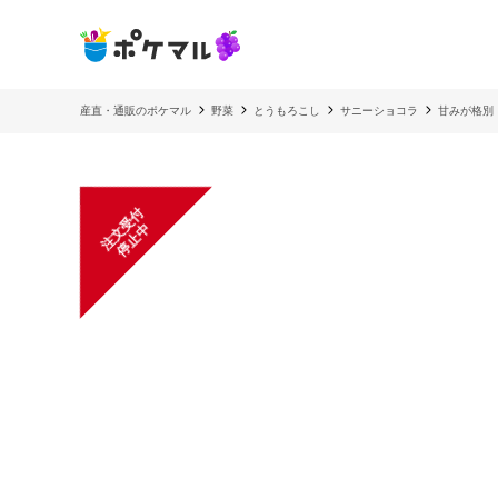
産直・通販のポケマル
野菜
とうもろこし
サニーショコラ
甘みが格別
注
文
受
付
停
止
中