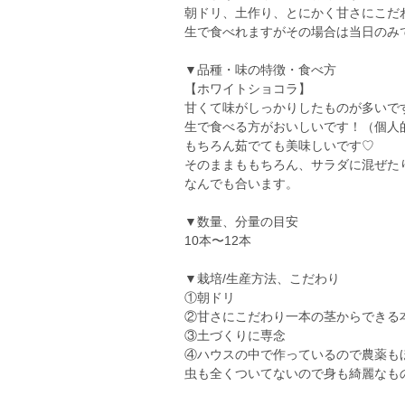
朝ドリ、土作り、とにかく甘さにこだわ
生で食べれますがその場合は当日のみ
▼品種・味の特徴・食べ方
【ホワイトショコラ】
甘くて味がしっかりしたものが多いで
生で食べる方がおいしいです！（個人
もちろん茹でても美味しいです♡
そのままももちろん、サラダに混ぜた
なんでも合います。
▼数量、分量の目安
10本〜12本
▼栽培/生産方法、こだわり
①朝ドリ
②甘さにこだわり一本の茎からできる
③土づくりに専念
④ハウスの中で作っているので農薬も
虫も全くついてないので身も綺麗なも