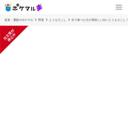
産直・通販のポケマル
野菜
とうもろこし
生で食べた方が美味しい白いとうもろこし
注
文
受
付
停
止
中