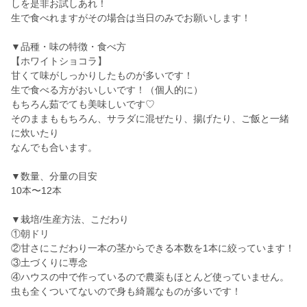
しを是非お試しあれ！
生で食べれますがその場合は当日のみでお願いします！
▼品種・味の特徴・食べ方
【ホワイトショコラ】
甘くて味がしっかりしたものが多いです！
生で食べる方がおいしいです！（個人的に）
もちろん茹でても美味しいです♡
そのままももちろん、サラダに混ぜたり、揚げたり、ご飯と一緒
に炊いたり
なんでも合います。
▼数量、分量の目安
10本〜12本
▼栽培/生産方法、こだわり
①朝ドリ
②甘さにこだわり一本の茎からできる本数を1本に絞っています！
③土づくりに専念
④ハウスの中で作っているので農薬もほとんど使っていません。
虫も全くついてないので身も綺麗なものが多いです！