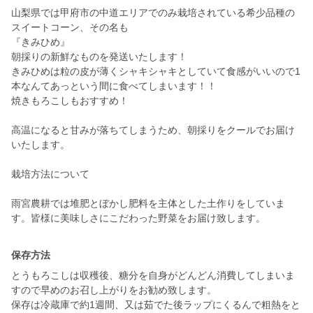
山梨県では甲府市の中道エリアでのみ栽培されている希少品種の
スイートコーン、その名も
『きみひめ』
朝採りの新鮮なものを発送いたします！
きみひめは粒の皮が薄くシャキシャキとしていて食感がいいので1
本なんてあっという間に食べてしまいます！！
焼きもろこしもおすすめ！
高温になると甘みが落ちてしまうため、朝採りをクールでお届け
いたします。
栽培方法について
雨宮農耕では堆肥とぼかし肥料を主体とした土作りをしていま
す。皆様に美味しさにこだわった野菜をお届け致します。
保存方法
とうもろこしは収穫後、糖分を自身がどんどん消費してしまいま
すので早めのお召し上がりをお勧め致します。
保存は冷蔵庫で約1週間、又は茹でた後ラップにくるんで粗熱をと