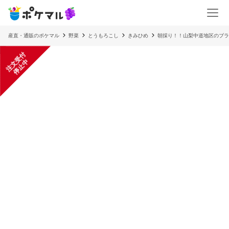
産直・通販のポケマル
野菜
とうもろこし
きみひめ
朝採り！！山梨中道地区のブラ
注
文
受
付
停
止
中