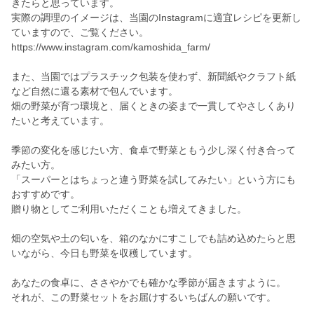
きたらと思っています。
実際の調理のイメージは、当園のInstagramに適宜レシピを更新し
ていますので、ご覧ください。
https://www.instagram.com/kamoshida_farm/
また、当園ではプラスチック包装を使わず、新聞紙やクラフト紙
など自然に還る素材で包んでいます。
畑の野菜が育つ環境と、届くときの姿まで一貫してやさしくあり
たいと考えています。
季節の変化を感じたい方、食卓で野菜ともう少し深く付き合って
みたい方。
「スーパーとはちょっと違う野菜を試してみたい」という方にも
おすすめです。
贈り物としてご利用いただくことも増えてきました。
畑の空気や土の匂いを、箱のなかにすこしでも詰め込めたらと思
いながら、今日も野菜を収穫しています。
あなたの食卓に、ささやかでも確かな季節が届きますように。
それが、この野菜セットをお届けするいちばんの願いです。