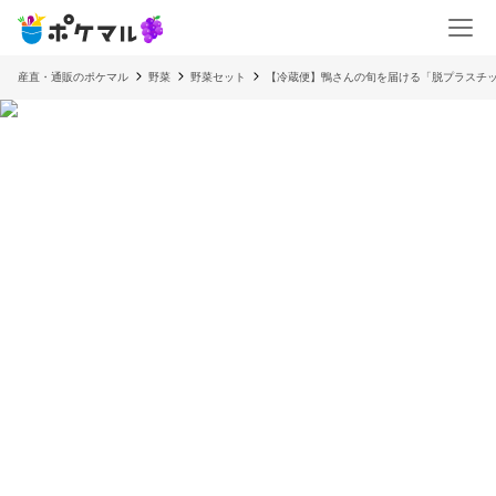
産直・通販のポケマル
野菜
野菜セット
【冷蔵便】鴨さんの旬を届ける「脱プラスチ