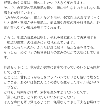
野菜の味や栄養は、畑の土しだいで大きく変わります。
そこで、自家製の完熟堆肥を用い、畑に余計なものを入れない栽
培を心がけています。
もみがらや米ぬか、鶏ふんなどを混ぜ、60℃以上の温度でじっく
りと発酵・熟成させた堆肥は、病原菌や雑草の種を取り除き、野
菜が育ちやすい環境を整えてくれます。
さらに、地域の資源を回収し、それを堆肥化として再利用する
「循環型農業」の仕組みにも取り組んでいます。
不要になったものが、ふたたび畑に戻り、新たな命を育てる。
そうした「めぐり」の感覚を日々の営みのなかで大切にしていま
す。
野菜セットには、我が家が実際に食卓で作っているレシピも同封
しています。
たとえば、甘長とうがらしをフライパンでじりじり焼いて塩をひ
とつまみ、あるいは新にんにくの香りを生かしたオイル漬けやス
ープなど。
どれも、時間をかけず、素材を生かすようなレシピです。
「届いたけど、どう食べたらいいかわからない」
そんな声にも寄り添えるように、無理なくできる工夫をお届けで