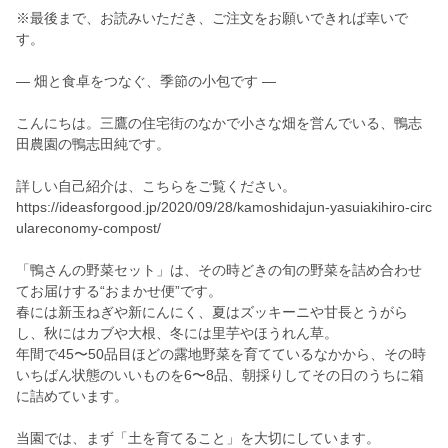
※最後まで、お読みいただき、ご注文をお願いできれば幸いで
す。
― 畑と食卓をつなぐ、季節の小包です ―
こんにちは。三鷹の住宅街のなかで小さな畑を営んでいる、鴨志
田農園の鴨志田純です。
詳しい自己紹介は、こちらをご覧ください。
https://ideasforgood.jp/2020/09/28/kamoshidajun-yasuiakihiro-circ
ulareconomy-compost/
「鴨さんの野菜セット」は、その時どきの旬の野菜を詰め合わせ
てお届けする“おまかせ便”です。
春には新玉ねぎや新にんにく、夏はズッキーニや甘長とうがら
し、秋にはカブや大根、冬には里芋やほうれん草。
年間で45〜50品目ほどの露地野菜を育てているなかから、その時
いちばん状態のいいものを6〜8品、朝採りしてその日のうちに箱
に詰めています。
当園では、まず「土を育てること」を大切にしています。